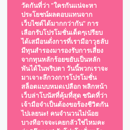
วัดกันที่ว่า "ใครกันแน่จะหา
ประโยชน์ผลตอบแทนจาก
เว็บไซต์ได้มากกว่ากัน" การ
เลือกรับโปรโมชั่นเด็ดๆเปรียบ
ได้เสมือนดั่งการที่เรามีอาวุธลับ
มีทุนสำรองมารองรับการเสี่ยง
จากทุนหลักร้อยขยับเป็นหลัก
พันได้ในพริบตา วันนี้พวกเราจะ
มาเจาะลึกวงการโปรโมชั่น
สล็อตแบบหมดเปลือก พลิกหน้า
เว็บล่าโบนัสที่คุ้มที่สุด ชนิดที่ว่า
เจ้ามือจำเป็นต้องขอร้องชีวิตกัน
ไปเลยนะ! คนจำนวนไม่น้อย
บางทีอาจจะเคยกลัวใช่ไหมคะ