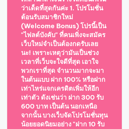
ว่าเด็ดที่สุดกันค่ะ 1. โปรโมชั่น
ต้อนรับสมาชิกใหม่
(Welcome Bonus) โปรนี้เป็น
"ไฟลต์บังคับ" ที่คนเพิ่งจะสมัคร
เว็บใหม่จำเป็นต้องกดรับเลย
นะ! เพราะเหตุว่ามันเป็นช่วง
เวลาที่เว็บจะใจดีที่สุด เอาใจ
พวกเราที่สุด จำนวนมากจะมา
ในต้นแบบ ฝาก 100% หรือฝาก
เท่าไหร่แจกเครดิตเพิ่มให้อีก
เท่าตัว ดังเช่นว่า ฝาก 300 รับ
600 บาท เป็นต้น นอกเหนือ
จากนั้น บางเว็บจัดโปรโมชั่นทุน
น้อยยอดนิยมอย่าง "ฝาก 10 รับ