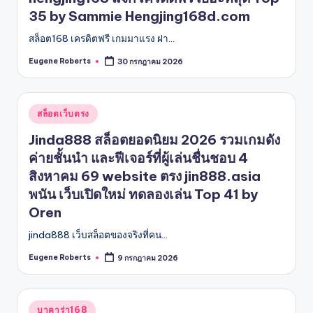
35 by Sammie Hengjing168d.com
สล็อต168 เครดิตฟรี เกมมาแรง ฝา…
Eugene Roberts
30 กรกฎาคม 2026
Posted
by
Posted
สล็อตเว็บตรง
in
Jinda888 สล็อตยอดนิยม 2026 รวมเกมดัง
ค่ายชั้นนำ และฟีเจอร์ที่ผู้เล่นชื่นชอบ 4
สิงหาคม 69 website ตรง jin888.asia
พนัน เว็บเปิดใหม่ ทดลองเล่น Top 41 by
Oren
jinda888 เว็บสล็อตของจริงที่คน…
Eugene Roberts
9 กรกฎาคม 2026
Posted
by
Posted
บาคาร่า168