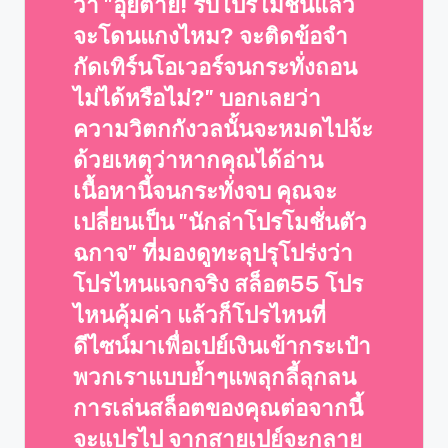
ว่า "อุ๊ยตาย! รับโปรโมชั่นแล้ว
จะโดนแกงไหม? จะติดข้อจำ
กัดเทิร์นโอเวอร์จนกระทั่งถอน
ไม่ได้หรือไม่?" บอกเลยว่า
ความวิตกกังวลนั้นจะหมดไปจ้ะ
ด้วยเหตุว่าหากคุณได้อ่าน
เนื้อหานี้จนกระทั่งจบ คุณจะ
เปลี่ยนเป็น "นักล่าโปรโมชั่นตัว
ฉกาจ" ที่มองดูทะลุปรุโปร่งว่า
โปรไหนแจกจริง
สล็อต55
โปร
ไหนคุ้มค่า แล้วก็โปรไหนที่
ดีไซน์มาเพื่อเปย์เงินเข้ากระเป๋า
พวกเราแบบย้ำๆแพลุกลี้ลุกลน
การเล่นสล็อตของคุณต่อจากนี้
จะแปรไป จากสายเปย์จะกลาย