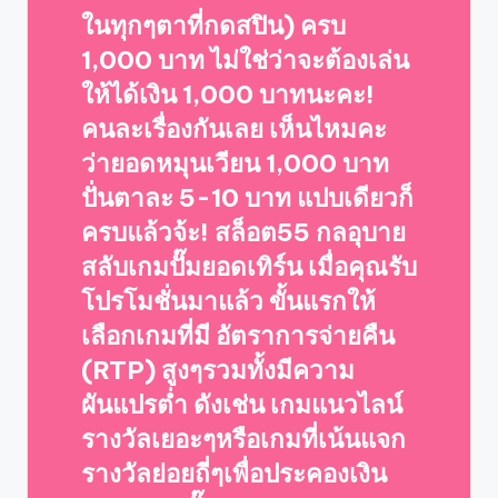
ในทุกๆตาที่กดสปิน) ครบ
1,000 บาท ไม่ใช่ว่าจะต้องเล่น
ให้ได้เงิน 1,000 บาทนะคะ!
คนละเรื่องกันเลย เห็นไหมคะ
ว่ายอดหมุนเวียน 1,000 บาท
ปั่นตาละ 5-10 บาท แปบเดียวก็
ครบแล้วจ้ะ! สล็อต55 กลอุบาย
สลับเกมปั๊มยอดเทิร์น เมื่อคุณรับ
โปรโมชั่นมาแล้ว ขั้นแรกให้
เลือกเกมที่มี อัตราการจ่ายคืน
(RTP) สูงๆรวมทั้งมีความ
ผันแปรต่ำ ดังเช่น เกมแนวไลน์
รางวัลเยอะๆหรือเกมที่เน้นแจก
รางวัลย่อยถี่ๆเพื่อประคองเงิน