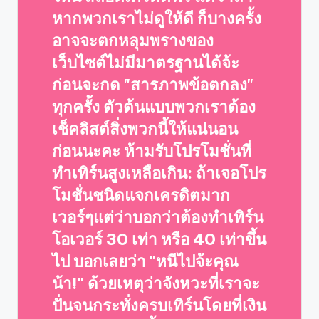
หากพวกเราไม่ดูให้ดี ก็บางครั้ง
อาจจะตกหลุมพรางของ
เว็บไซต์ไม่มีมาตรฐานได้จ้ะ
ก่อนจะกด "สารภาพข้อตกลง"
ทุกครั้ง ตัวต้นแบบพวกเราต้อง
เช็คลิสต์สิ่งพวกนี้ให้แน่นอน
ก่อนนะคะ ห้ามรับโปรโมชั่นที่
ทำเทิร์นสูงเหลือเกิน: ถ้าเจอโปร
โมชั่นชนิดแจกเครดิตมาก
เวอร์ๆแต่ว่าบอกว่าต้องทำเทิร์น
โอเวอร์ 30 เท่า หรือ 40 เท่าขึ้น
ไป บอกเลยว่า "หนีไปจ้ะคุณ
น้า!" ด้วยเหตุว่าจังหวะที่เราจะ
ปั่นจนกระทั่งครบเทิร์นโดยที่เงิน