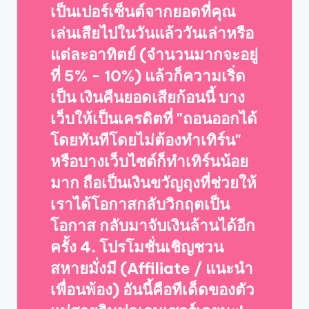
เป็นเปอร์เซ็นต์จากยอดที่คุณ
เล่นเสียไปในวันแล้ววันเล่าหรือ
แต่ละอาทิตย์ (จำนวนมากจะอยู่
ที่ 5% - 10%) แล้วก็ความเริ่ด
เป็น เงินคืนยอดเสียก้อนนี้ บาง
เว็บให้เป็นเครดิตที่ "ถอนออกได้
โดยทันทีโดยไม่ต้องทำเทิร์น"
หรือบางเว็บไซต์ก็ทำเทิร์นน้อย
มาก ถือเป็นเงินขวัญถุงที่ช่วยให้
เราได้โอกาสกลับวิกฤตเป็น
โอกาส กลับมาจับเงินล้านได้อีก
ครั้ง 4. โปรโมชั่นเชิญชวน
สหายมั่งมี (Affiliate / แนะนำ
เพื่อนพ้อง) อันนี้คือทีเด็ดของตัว