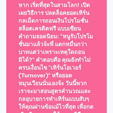
หาก เริ่ดที่สุดในสามโลก! เปิด
เผยวิธีการ ปลดล็อคยอดเทิร์น
กลเม็ดการถอนเงินโปรโมชั่น
สล็อตเครดิตฟรี แบบเซียน
คำถามยอดนิยม: "หนูรับโปรโม
ชั่นมาแล้วจ้ะพี่ แตกหมื่นกว่า
บาทแต่ว่าเพราะเหตุใดถอน
มิได้?" คำตอบคือ คุณยังทำไม่
ครบเงื่อนไข "เทิร์นโอเวอร์
(Turnover)" หรือยอด
หมุนเวียนนั่นเองจ้ะ วันนี้พวก
เราจะมาสอนสูตรคำนวณและ
กลอุบายการทำเทิร์นแบบสับๆ
ให้คุณผ่านข้อแม้ไวที่สุด เพื่อกด