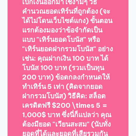
เบิกเงินออกมาใช้งามๆ วิธี
คำนวณยอดเทิร์นที่ถูกต้อง (จะ
ได้ไม่โดนเว็บไซต์แกง) ขั้นตอน
แรกต้องมองว่าข้อจำกัดเป็น
แบบ "เทิร์นยอดโบนัส" หรือ
"เทิร์นยอดฝากรวมโบนัส" อย่าง
เช่น: คุณฝากเงิน 100 บาท ได้
โบนัส 100 บาท (รวมเป็นทุน
200 บาท) ข้อตกลงกำหนดให้
ทำเทิร์น 5 เท่า (คิดจากยอด
ฝากรวมโบนัส) วิธีคิด:
สล็อต
เครดิตฟรี
$200 \times 5 =
1,000$ บาท ซึ่งนี่ก็แปลว่า คุณ
ต้องมียอด "เวียนสะสม" (นับทั่ง
ยอดที่ได้และยอดที่เสียรวมกัน