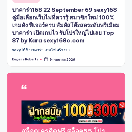
in
บาคาร่า168 22 September 69 sexy168
คู่มือเลือกเว็บไพ่ที่ควรรู้ สมาชิกใหม่ 100%
เกมดัง ฟีเจอร์ครบ สัมผัสโต๊ะสดระดับพรีเมียม
บาคาร่า เปิดเกมไว รับโปรใหญ่ไปเลย Top
87 by Kara sexy168c.com
sexy168 บาคาร่า เกมไพ่ สร้างรา…
Eugene Roberts
9 กรกฎาคม 2026
Posted
by
สล็อตเครดิตฟรี
สล็อต55 โปร