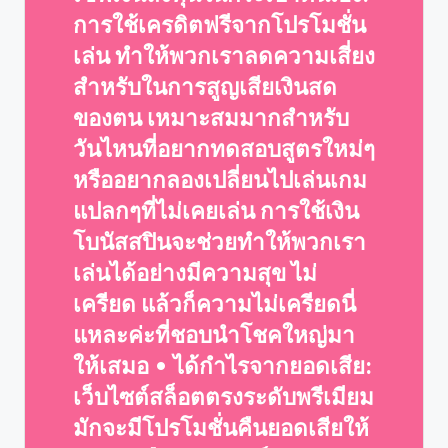
การใช้เครดิตฟรีจากโปรโมชั่น
เล่น ทำให้พวกเราลดความเสี่ยง
สำหรับในการสูญเสียเงินสด
ของตน เหมาะสมมากสำหรับ
วันไหนที่อยากทดสอบสูตรใหม่ๆ
หรืออยากลองเปลี่ยนไปเล่นเกม
แปลกๆที่ไม่เคยเล่น การใช้เงิน
โบนัสสปินจะช่วยทำให้พวกเรา
เล่นได้อย่างมีความสุข ไม่
เครียด แล้วก็ความไม่เครียดนี่
แหละค่ะที่ชอบนำโชคใหญ่มา
ให้เสมอ • ได้กำไรจากยอดเสีย:
เว็บไซต์สล็อตตรงระดับพรีเมียม
มักจะมีโปรโมชั่นคืนยอดเสียให้