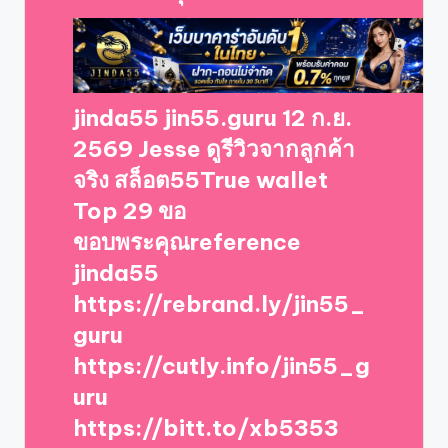
jinda55 jin55.guru 12 ก.ย.
2569 Jesse ดูรีวิวจากลูกค้า
จริง สล็อต55True wallet
Top 29 ขอ
ขอบพระคุณreference
jinda55
https://rebrand.ly/jin55_
guru
https://cutly.info/jin55_g
uru
https://bitt.to/xb5353