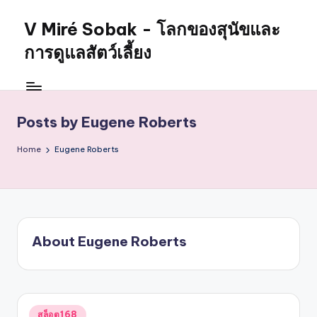
V Miré Sobak - โลกของสุนัขและ
Skip
to
การดูแลสัตว์เลี้ยง
content
Posts by Eugene Roberts
Home
Eugene Roberts
About Eugene Roberts
Posted
สล็อต168