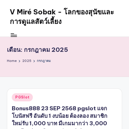
V Miré Sobak - โลกของสุนัขและ
Skip
to
การดูแลสัตว์เลี้ยง
content
เดือน:
กรกฎาคม 2025
Home
2025
กรกฎาคม
Posted
PGSlot
in
Bonus888 23 SEP 2568 pgslot แจก
โบนัสฟรี อันดับ 1 งบน้อย ต้องลอง สมาชิก
ใหม่รับ 1,000 บาท มีเกมมากว่า 3,000