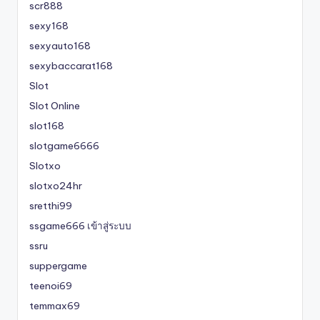
scr888
sexy168
sexyauto168
sexybaccarat168
Slot
Slot Online
slot168
slotgame6666
Slotxo
slotxo24hr
sretthi99
ssgame666 เข้าสู่ระบบ
ssru
suppergame
teenoi69
temmax69