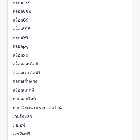
สล็อต777
สล็อต888
สล็อต89
สล็อต918
สล็อต99
สล็อตpg
สล็อตxo
สล็อตออนไลน์
สล็อตเครดิตฟรี
สล็อตเว็บตรง
สล็อตแตกดี
หวยออนไลน์
หวยเวียดนาม vip ออนไลน์
เกมยิงปลา
เกมยูฟ่า
เครดิตฟรี