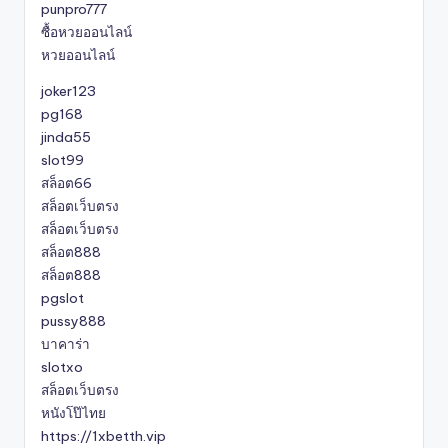
punpro777
ซื้อหวยออนไลน์
หวยออนไลน์
joker123
pg168
jinda55
slot99
สล็อต66
สล็อตเว็บตรง
สล็อตเว็บตรง
สล็อต888
สล็อต888
pgslot
pussy888
บาคาร่า
slotxo
สล็อตเว็บตรง
หนังโป๊ไทย
https://1xbetth.vip