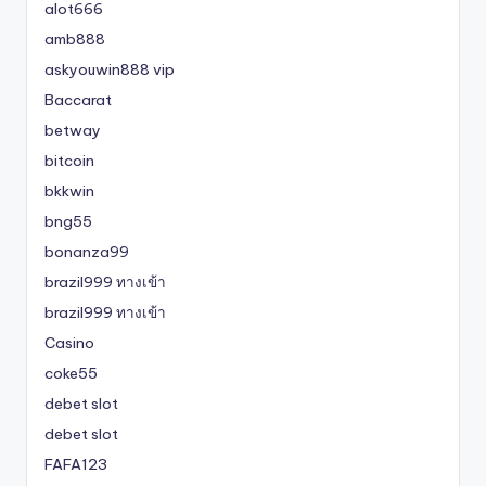
alot666
amb888
askyouwin888 vip
Baccarat
betway
bitcoin
bkkwin
bng55
bonanza99
brazil999 ทางเข้า
brazil999 ทางเข้า
Casino
coke55
debet slot
debet slot
FAFA123