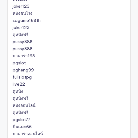
joker123
หนังชนโรง
sagame168th
joker123
ดูหนังฟรี
pussy888
pussy888
บาคาร่า168
pgslot
pgheng99
fullslotpg
live22
ดูหนัง
ดูหนังฟรี
หนังออนไลน์
ดูหนังฟรี
pgslot77
ปั่นแตก66
บาคาร่าออนไลน์