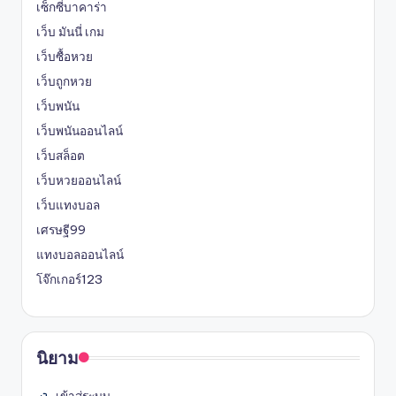
เซ็กซี่บาคาร่า
เว็บ มันนี่ เกม
เว็บซื้อหวย
เว็บถูกหวย
เว็บพนัน
เว็บพนันออนไลน์
เว็บสล็อต
เว็บหวยออนไลน์
เว็บแทงบอล
เศรษฐี99
แทงบอลออนไลน์
โจ๊กเกอร์123
นิยาม
เข้าสู่ระบบ