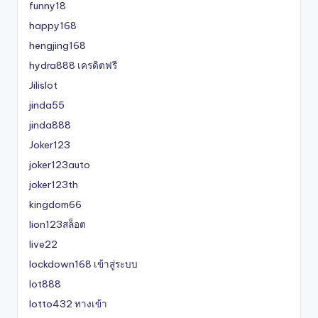
funny18
happy168
hengjing168
hydra888 เครดิตฟรี
Jilislot
jinda55
jinda888
Joker123
joker123auto
joker123th
kingdom66
lion123สล็อต
live22
lockdown168 เข้าสู่ระบบ
lot888
lotto432 ทางเข้า