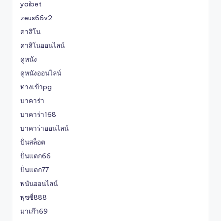
yaibet
zeus66v2
คาสิโน
คาสิโนออนไลน์
ดูหนัง
ดูหนังออนไลน์
ทางเข้าpg
บาคาร่า
บาคาร่า168
บาคาร่าออนไลน์
ปั่นสล็อต
ปั่นแตก66
ปั่นแตก77
พนันออนไลน์
พุซซี่888
มาเก๊า69