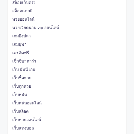
สล็อตเว็บตรง
สล็อตแตกดี
หวยออนไลน์
หวยเวียดนาม vip ออนไลน์
เกมยิงปลา
เกมยูฟ่า
เครดิตฟรี
เซ็กซี่บาคาร่า
เว็บ มันนี่ เกม
เว็บซื้อหวย
เว็บถูกหวย
เว็บพนัน
เว็บพนันออนไลน์
เว็บสล็อต
เว็บหวยออนไลน์
เว็บแทงบอล