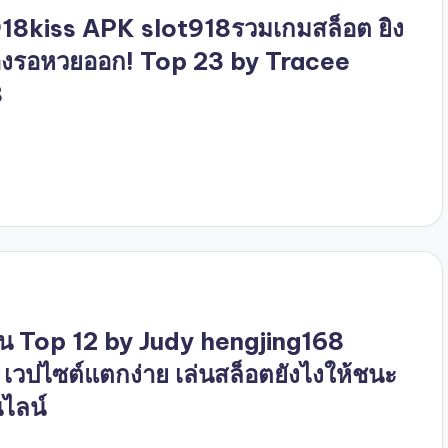
918kiss APK slot918รวมเกมสล็อต ยิง
ต้องรอหวยออก! Top 23 by Tracee
8
ล่น Top 12 by Judy hengjing168
วปไซต์แตกง่าย เล่นสล็อตยังไงให้ชนะ
นไลน์