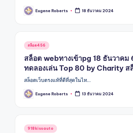
Eugene Roberts
18 ธันวาคม 2024
Posted
by
Posted
สล็อต456
in
สล็อต webทางเข้าpg 18 ธันวาคม 6
ทดลองเล่น Top 80 by Charity 
สล็อตเว็บตรงแท้ที่ดีที่สุดในไท…
Eugene Roberts
13 ธันวาคม 2024
Posted
by
Posted
918kissauto