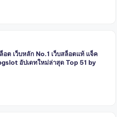
อต เว็บหลัก No.1 เว็บสล็อตแท้ แจ็ค
slot อัปเดทใหม่ล่าสุด Top 51 by