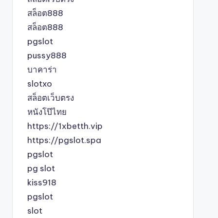
สล็อต888
สล็อต888
pgslot
pussy888
บาคาร่า
slotxo
สล็อตเว็บตรง
หนังโป๊ไทย
https://1xbetth.vip
https://pgslot.spa
pgslot
pg slot
kiss918
pgslot
slot