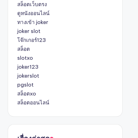
สล็อตเว็บตรง
ดูหนังออนไลน์
ทางเข้า joker
joker slot
โจ๊กเกอร์123
สล็อต
slotxo
joker123
jokerslot
pgslot
สล็อตxo
สล็อตออนไลน์