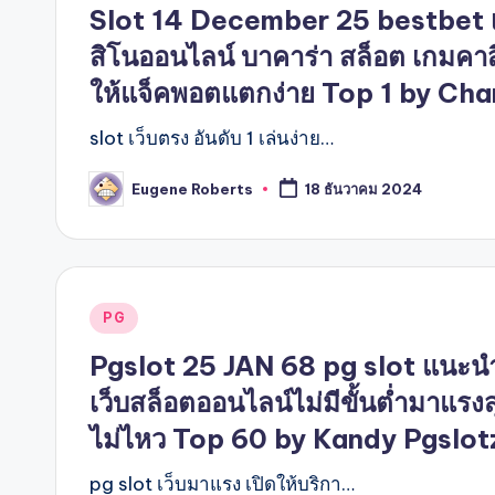
in
Slot 14 December 25 bestbet เว
สิโนออนไลน์ บาคาร่า สล็อต เกมคา
ให้แจ็คพอตแตกง่าย Top 1 by Ch
slot เว็บตรง อันดับ 1 เล่นง่าย…
Eugene Roberts
18 ธันวาคม 2024
Posted
by
Posted
PG
in
Pgslot 25 JAN 68 pg slot แนะนำ
เว็บสล็อตออนไลน์ไม่มีขั้นต่ำมาแรง
ไม่ไหว Top 60 by Kandy Pgslo
pg slot เว็บมาแรง เปิดให้บริกา…