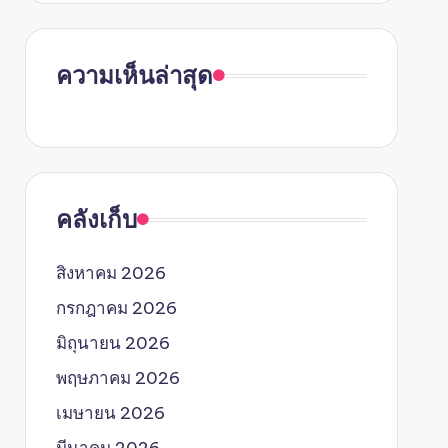
ความเห็นล่าสุด
คลังเก็บ
สิงหาคม 2026
กรกฎาคม 2026
มิถุนายน 2026
พฤษภาคม 2026
เมษายน 2026