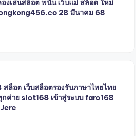
่นสล็อต พนัน เว็บแม่ สล็อต ใหม่
 hongkong456.co 28 มีนาคม 68
 สล็อต เว็บสล็อตรองรับภาษาไทยไทย
ุกค่าย slot168 เข้าสู่ระบบ faro168
 Jere