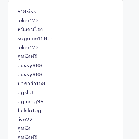
918kiss
joker123
หนังชนโรง
sagame168th
joker123
ดูหนังฟรี
pussy888
pussy888
บาคาร่า168
pgslot
pgheng99
fullslotpg
live22
ดูหนัง
ดูหนังฟรี