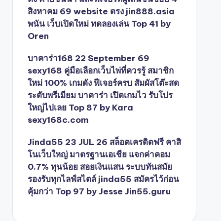
สิงหาคม 69 website ตรง jin888.asia
พนัน เว็บเปิดใหม่ ทดลองเล่น Top 41 by
Oren
บาคาร่า168 22 September 69
sexy168 คู่มือเลือกเว็บไพ่ที่ควรรู้ สมาชิก
ใหม่ 100% เกมดัง ฟีเจอร์ครบ สัมผัสโต๊ะสด
ระดับพรีเมียม บาคาร่า เปิดเกมไว รับโปร
ใหญ่ไปเลย Top 87 by Kara
sexy168c.com
Jinda55 23 JUL 26 สล็อตเครดิตฟรี คาสิ
โนเว็บใหญ่ มาตรฐานเอเชีย แจกค่าคอม
0.7% ทุนน้อย สอยเงินแสน ระบบทันสมัย
รองรับทุกไลฟ์สไตล์ jinda55 สมัครไว้ก่อน
คุ้มกว่า Top 97 by Jesse Jin55.guru