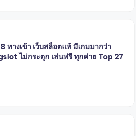
ทางเข้า เว็บสล็อตแท้ มีเกมมากว่า
lot ไม่กระตุก เล่นฟรี ทุกค่าย Top 27