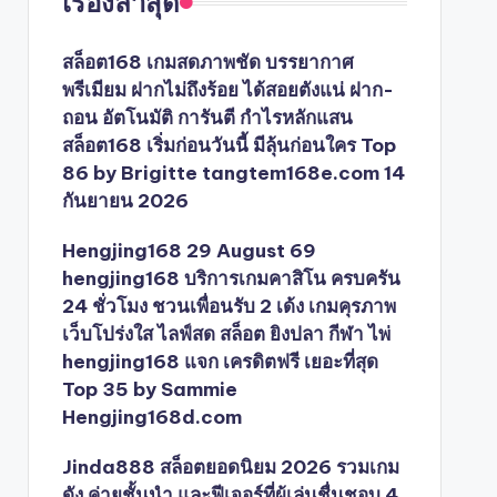
เรื่องล่าสุด
สล็อต168 เกมสดภาพชัด บรรยากาศ
พรีเมียม ฝากไม่ถึงร้อย ได้สอยตังแน่ ฝาก-
ถอน อัตโนมัติ การันตี กำไรหลักแสน
สล็อต168 เริ่มก่อนวันนี้ มีลุ้นก่อนใคร Top
86 by Brigitte tangtem168e.com 14
กันยายน 2026
Hengjing168 29 August 69
hengjing168 บริการเกมคาสิโน ครบครัน
24 ชั่วโมง ชวนเพื่อนรับ 2 เด้ง เกมคุรภาพ
เว็บโปร่งใส ไลฟ์สด สล็อต ยิงปลา กีฬา ไพ่
hengjing168 แจก เครดิตฟรี เยอะที่สุด
Top 35 by Sammie
Hengjing168d.com
Jinda888 สล็อตยอดนิยม 2026 รวมเกม
ดัง ค่ายชั้นนำ และฟีเจอร์ที่ผู้เล่นชื่นชอบ 4