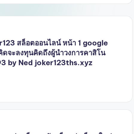
r123 สล็อตออนไลน์ หน้า 1 google
จะลงทุนคิดถึงผู้นำวงการคาสิโน
 93 by Ned joker123ths.xyz