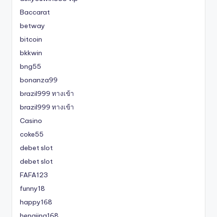
Baccarat
betway
bitcoin
bkkwin
bng55
bonanza99
brazil999 ทางเข้า
brazil999 ทางเข้า
Casino
coke55
debet slot
debet slot
FAFA123
funny18
happy168
hengjing168