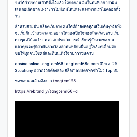
จนได้กำไรตามเป้าที่ตั้งไว้แล้ว ให้กดถอนเงินในทันที อย่าฝ่าฝืน
เล่นต่อเด็ดขาด เพราะว่าไม่มีเกมไหนที่จะแจกพวกเราไปตลอดทั้ง
วัน
สำหรับสายปั่น สล็อตเว็บตรง คนใดที่กำลังหดหู่กับเว็บเดิมๆหรือพึ่ง
จะเริ่มต้นเข้าแวดวง ผมอยากให้ลองเปิดใจมองสักครั้งขอรับ เริ่ม
เบาๆแค่ไม้ละ 1 บาท สะสมประสบการณ์ เรียนรู้จังหวะของเกม
แล้วคุณจะรู้ดีว่าเงินรางวัลหลักพันหลักหมื่นอยู่ใกล้แค่เอื้อมมือ…
ขอให้ทุกคนโชคดีและก็บันเทิงใจกับการปั่นครับ!
casino online tangtem168 tangtem168d.com 31 พ.ค. 26
Stephany อยากรวยต้องลอง สล็อต168แตกทุกชั่วโมง Top 85
ขอขอบคุณอ้างอิงจาก
tangtem168
https://rebrand.ly/tangtem168-d