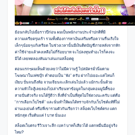
ย้อนกลับไปเมื่อราวปีก่อน ผมเป็นพนักงานประจำปกติที่มี
ความเครียดรุมเร้า รวมทั้งต้องการหาเงินเสริมหรือความรื่นเริงใจ
เล็กๆน้อยๆแก้เครียด ในช่วงเวลานั้นมีเงินติดบัญชีภายหลังจากหัก
ค่าใช้จ่ายแล้วคงเหลือไม่กี่ร้อยบาท จะไปลงทุนทำอะไรก็คงจะ
มิได้ เลยทดลองหันมาเล่นเกมสล็อตดู
ตอนแรกๆผมเห็นด้วยเลยว่าไม่มีความรู้ ไปสมัครมั่วนิ่มตาม
โฆษณาในเฟซบุ๊ก คำตอบเป็น “พัง” ครับ ฝากไปเยอะแค่ไหนก็
เงียบ ปั่นจนถึงท้อ จวนเจียนจะเลิกเล่นไปแล้ว แม้กระนั้นด้วย
ความหัวใจสู้เลยลองไปเล่าเรียนหาข้อมูลในกลุ่มคอมมูนิตี้ของ
สายปั่นตัวจริง จนได้รู้ดีว่า สิ่งที่จำเป็นที่สุดไม่ใช่ดวงนะครับ แต่คือ
“การเลือกเว็บไซต์” และนั่นทำให้ผมได้ทราบจักกับเว็บไซต์แท้ที่ไม่
ผ่านเอเย่นต์ หรือที่เขารวมตัวกันเรียกว่า สล็อตเว็บไซต์ตรง แตก
หนักสุด เริ่มต้นแค่ 1 บาท นั่นเอง
สล็อตเว็บตรง รีวิวเจาะลึก เบท 1 บาทก็เสียวได้ แตกหมื่นมีอยู่จริง
ไหม?