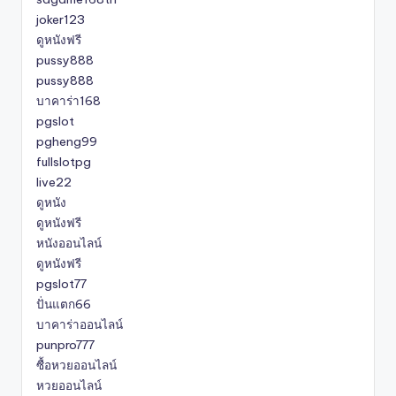
joker123
ดูหนังฟรี
pussy888
pussy888
บาคาร่า168
pgslot
pgheng99
fullslotpg
live22
ดูหนัง
ดูหนังฟรี
หนังออนไลน์
ดูหนังฟรี
pgslot77
ปั่นแตก66
บาคาร่าออนไลน์
punpro777
ซื้อหวยออนไลน์
หวยออนไลน์