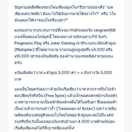
ปัญหายอดฮิตที่ผมชอบโดนเพื่อนฝูงๆในกรุ๊ปถามบ่อยๆคือ “เบท
เพียงแค่บาทเดียว มันจะไปได้เงินมากมายได้อย่างไร?” หรือ “เว็บ
มันหลอกให้เราชอบใจหรือเปล่า?”
ผมขอเล่าจากประสบการณ์ที่เจอมากับตัวเลยครับ tangtem168
เกมสล็อตออนไลน์ยุคนี้ โดยเฉพาะค่ายดังๆอย่าง PG Soft,
Pragmatic Play หรือ Joker Gaming เขามีระบบระเบียบตัวคูณ
(Multiplier) ที่โหดมากมาย บางเกมคูณสูงสุดถึง x5,000 หรือ
x10,000 เท่าของเงินเดิมพัน ลองคำนวณเลขคณิตง่ายๆมองนะ
ครับ:
xเงินเดิมพัน 1 บาท x ตัวคูณ 5,000 เท่า = x เงินรางวัล 5,000
บาท
มองเห็นไหมครับผมว่า ด้วยเงินเริ่มเพียง 1 บาท หากเราสปินไปเข้า
ตอนฟีพบร์ฟรีสปิน (Free Spins) แล้วแจ็กพอตแตกหนักๆเงินหลัก
บาทสามารถกลายเป็นหลักพันหลักหมื่นได้ในพริบตา ซึ่งผมเคยทำ
เป็นมาแล้วจากเกมสาวถ้ำ (Treasures of Aztec) เบท 1 บาทลุ้น
เพลิดเพลินๆแต่อยู่ดีๆคอมโบไหลไม่หยุด ตัวคูณสะสมไปถึง x40
จบฟรีสปินวันนั้นผมหอบเงินกลับบ้านมา 4,500 บาทด้วยเงินทุน
เริ่มต้นเพียงแค่ไม่กี่สิบบาทเพียงแค่นั้น!