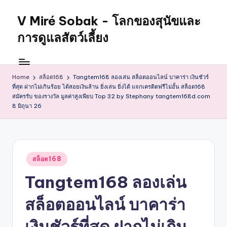
V Miré Sobak - โลกของสุนัขและ
Skip
to
การดูแลสัตว์เลี้ยง
content
Home
สล็อต168
Tangtem168 ลองเล่น สล็อตออนไลน์ บาคาร่า เงินชัวร์
ที่สุด ฝากไม่เกินร้อย ได้สอยเงินล้าน ยิ่งเล่น ยิ่งได้ แจกเครดิตฟรีไม่อั้น สล็อต168
สมัครรับ ของรางวัล มูลค่าสูงเพียบ Top 32 by Stephany tangtem168d.com
8 มิถุนา 26
Posted
สล็อต168
in
Tangtem168 ลองเล่น
สล็อตออนไลน์ บาคาร่า
เงินชัวร์ที่สุด ฝากไม่เกิน