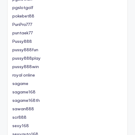
pgslotgolf
pokebet88
PunPro777
puntaek77
Pussy888
pussy888fun
pussy888play
pussy888win
royal online
sagame
sagame168
sagame168th
sawan888
scr888
sexy168
sexyauto168