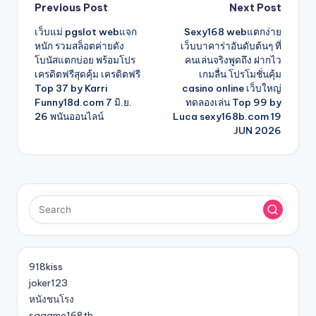
Post
Previous Post
Next Post
เว็บแม่ pgslot webแจก
Sexy168 webแตกง่าย
navigation
หนัก รวมสล็อตค่ายดัง
เว็บบาคาร่าอันดับต้นๆ ที่
โบนัสแตกบ่อย พร้อมโปร
คนเล่นจริงพูดถึง ฝากไว
เครดิตฟรีสุดคุ้ม เครดิตฟรี
เกมลื่น โปรโมชั่นคุ้ม
Top 37 by Karri
casino online เว็บใหญ่
Funny18d.com 7 มิ.ย.
ทดลองเล่น Top 99 by
26 พนันออนไลน์
Luca sexy168b.com 19
JUN 2026
918kiss
joker123
หนังชนโรง
sagame168th