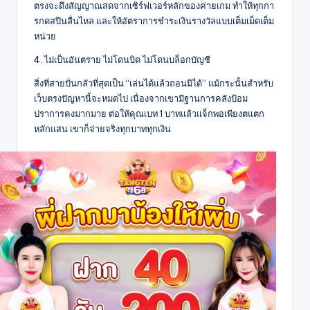
ตรงจะดึงสัญญาณสดจากเซิร์ฟเวอร์หลักของค่ายเกม ทำให้ทุกกา
รกดสปินลื่นไหล และให้อัตราการชำระเงินรางวัลแบบเต็มเม็ดเต็ม
หน่วย
4. ไม่เป็นอันตราย ไม่โดนบิด ไม่โดนบล็อกบัญชี
สิ่งที่สายปั่นกลัวที่สุดเป็น “เล่นได้แล้วถอนมิได้” แม้กระนั้นสำหรับ
เว็บตรงปัญหานี้จะหมดไป เนื่องจากเขามีฐานการคลังป้อม
ปราการคงมากมาย ต่อให้คุณเบท 1 บาทแล้วแจ็กพอเพียงตแตก
หลักแสน เขาก็จ่ายจริงทุกบาททุกเงิน