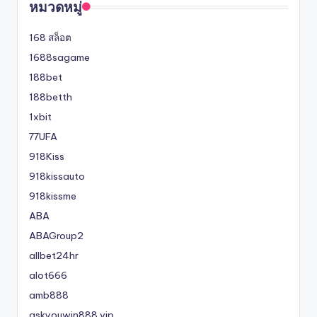
หมวดหมู่
168 สล็อต
1688sagame
188bet
188betth
1xbit
77UFA
918Kiss
918kissauto
918kissme
ABA
ABAGroup2
allbet24hr
alot666
amb888
askyouwin888 vip