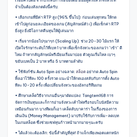
เรื่อยครับผม จากประสบการณ์ของผม มันมีสูตรแล้วก็จังหวะที่
จำเป็นต้องสังเกตดังนี้ครับ:
• เลือกเกมที่มีค่า RTP สูง (96% ขึ้นไป): ก่อนเล่นทุกหน ให้กด
เข้าไปดูก่อนยละเอียดของเกม (สัญลักษณ์ตัว i) เพื่อเช็กค่า RTP
ยิ่งสูง ยิ่งมีโอกาสคืนทุนให้ผู้เล่นมาก
• เริ่มจากน้อยไปๆมาๆก (Scaling Up): ช่วง 20-30 ไม้แรก ให้
เปิดใจรักษาระดับไว้ที่เบท 1 บาท เพื่อเช็กจังหวะของเกมว่า “เข้า” ดี
ไหม ถ้าหากสัญลักษณ์พรีเมียมเริ่มมาบ่อย ตัวคูณเริ่มไหล เบาๆ
ขยับเบทเป็น 2 บาท หรือ 5 บาทตามลำดับ
• ใช้ฟังก์ชัน Auto Spin อย่างฉลาด:
สล็อต
อย่ากด Auto Spin
ทิ้งเอาไว้ทีละ 100 ครั้งรวด แนะนำให้กดเองสลับกับการตั้ง Auto
ทีละ 10-20 ครั้ง เพื่อเปลี่ยนจังหวะของอัลกอริทึมเกม
• ศึกษาเคล็ดวิธีจากเกมอื่นๆมาดัดแปลง: Tangtem168 การ
จัดการเงินทุนและก็การอ่านจังหวะเค้าไพ่หรือรอบโบนัสมีความ
เหมือนกันมาก บางทีผมก็เอา เคล็ดลับบาคาร่า ในเรื่องของการ
เดินเงิน (Money Management) มาปรับใช้กับการเพิ่ม-ลดเบท
ในเกมสล็อต ซึ่งช่วยเซฟทุนก้าวหน้ามากมายๆนะครับ
• ได้แล้วจะต้องเลิก: ข้อนี้สำคัญที่สุด! ถ้าแจ็กเพียงพอตแตกหนัก