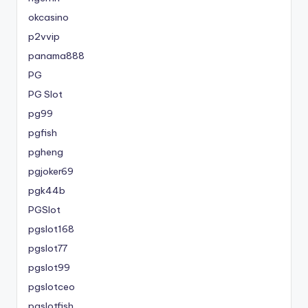
okcasino
p2vvip
panama888
PG
PG Slot
pg99
pgfish
pgheng
pgjoker69
pgk44b
PGSlot
pgslot168
pgslot77
pgslot99
pgslotceo
pgslotfish