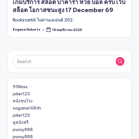
เกมบริการ สล็อต บาคาร่า หวย บอล ครบ เว็บ
สล็อต โอกาสชนะสูง 17 December 69
Rockstar66 ไม่ผ่านเอเย่นต์ 202…
Eugene Roberts
18 พฤศจิกายน 2025
Posted
by
918kiss
joker123
หนังชนโรง
sagame168th
joker123
ดูหนังฟรี
pussy888
pussy888