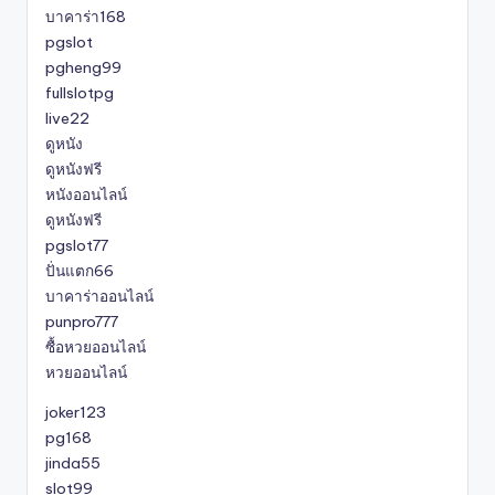
บาคาร่า168
pgslot
pgheng99
fullslotpg
live22
ดูหนัง
ดูหนังฟรี
หนังออนไลน์
ดูหนังฟรี
pgslot77
ปั่นแตก66
บาคาร่าออนไลน์
punpro777
ซื้อหวยออนไลน์
หวยออนไลน์
joker123
pg168
jinda55
slot99