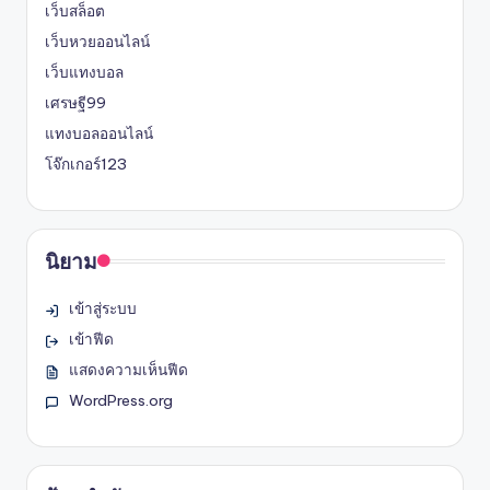
เว็บสล็อต
เว็บหวยออนไลน์
เว็บแทงบอล
เศรษฐี99
แทงบอลออนไลน์
โจ๊กเกอร์123
นิยาม
เข้าสู่ระบบ
เข้าฟีด
แสดงความเห็นฟีด
WordPress.org