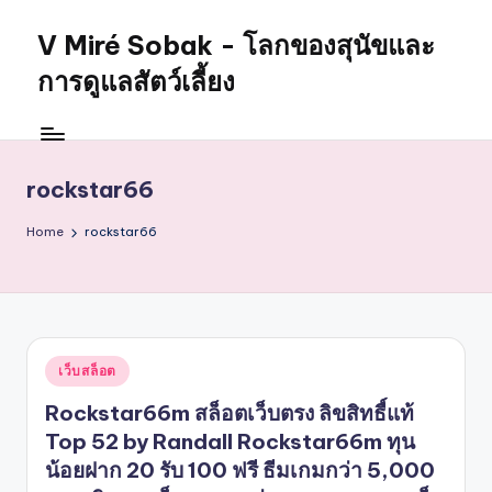
V Miré Sobak - โลกของสุนัขและ
Skip
to
การดูแลสัตว์เลี้ยง
content
rockstar66
Home
rockstar66
Posted
เว็บสล็อต
in
Rockstar66m สล็อตเว็บตรง ลิขสิทธื์แท้
Top 52 by Randall Rockstar66m ทุน
น้อยฝาก 20 รับ 100 ฟรี ธีมเกมกว่า 5,000