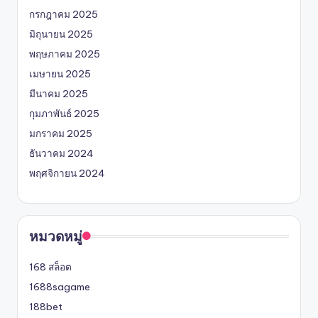
กรกฎาคม 2025
มิถุนายน 2025
พฤษภาคม 2025
เมษายน 2025
มีนาคม 2025
กุมภาพันธ์ 2025
มกราคม 2025
ธันวาคม 2024
พฤศจิกายน 2024
หมวดหมู่
168 สล็อต
1688sagame
188bet