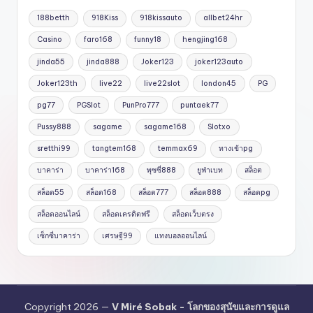
188betth
918Kiss
918kissauto
allbet24hr
Casino
faro168
funny18
hengjing168
jinda55
jinda888
Joker123
joker123auto
Joker123th
live22
live22slot
london45
PG
pg77
PGSlot
PunPro777
puntaek77
Pussy888
sagame
sagame168
Slotxo
sretthi99
tangtem168
temmax69
ทางเข้าpg
บาคาร่า
บาคาร่า168
พุซซี่888
ยูฟ่าเบท
สล็อต
สล็อต55
สล็อต168
สล็อต777
สล็อต888
สล็อตpg
สล็อตออนไลน์
สล็อตเครดิตฟรี
สล็อตเว็บตรง
เซ็กซี่บาคาร่า
เศรษฐี99
แทงบอลออนไลน์
Copyright 2026 —
V Miré Sobak - โลกของสุนัขและการดูแล