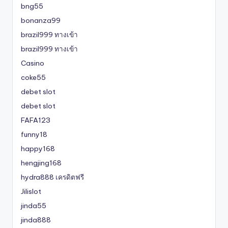
bng55
bonanza99
brazil999 ทางเข้า
brazil999 ทางเข้า
Casino
coke55
debet slot
debet slot
FAFA123
funny18
happy168
hengjing168
hydra888 เครดิตฟรี
Jilislot
jinda55
jinda888