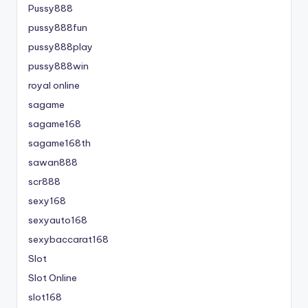
Pussy888
pussy888fun
pussy888play
pussy888win
royal online
sagame
sagame168
sagame168th
sawan888
scr888
sexy168
sexyauto168
sexybaccarat168
Slot
Slot Online
slot168