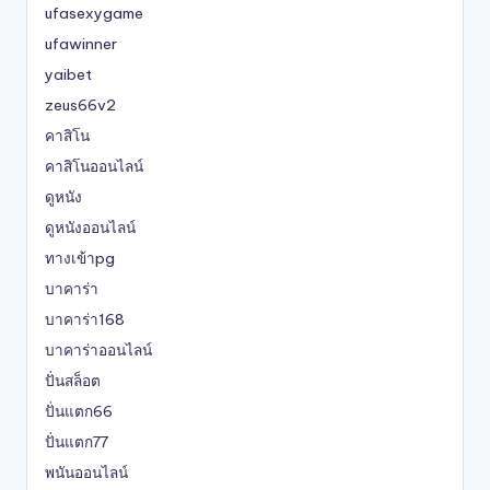
ufasexygame
ufawinner
yaibet
zeus66v2
คาสิโน
คาสิโนออนไลน์
ดูหนัง
ดูหนังออนไลน์
ทางเข้าpg
บาคาร่า
บาคาร่า168
บาคาร่าออนไลน์
ปั่นสล็อต
ปั่นแตก66
ปั่นแตก77
พนันออนไลน์