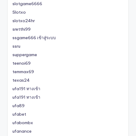
slotgame6666
Slotxo
slotxo24hr
sretthi99
ssgame666 เข้าสู่ระบบ
ssru
suppergame
teenoi69
temmax69
texas24
ufa191 ทางเข้า
ufa191 ทางเข้า
ufa89
ufabet
ufabombx
ufanance