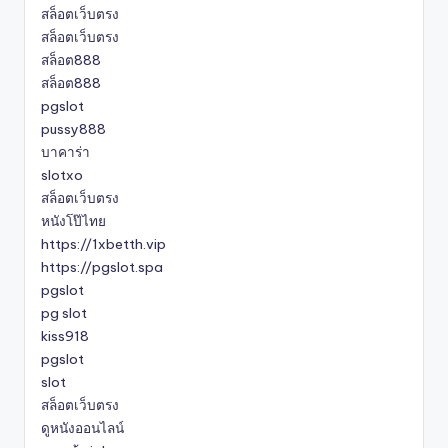
สล็อตเว็บตรง
สล็อตเว็บตรง
สล็อต888
สล็อต888
pgslot
pussy888
บาคาร่า
slotxo
สล็อตเว็บตรง
หนังโป๊ไทย
https://1xbetth.vip
https://pgslot.spa
pgslot
pg slot
kiss918
pgslot
slot
สล็อตเว็บตรง
ดูหนังออนไลน์