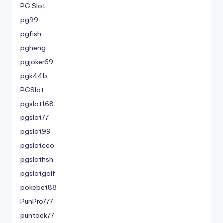
PG Slot
pg99
pgfish
pgheng
pgjoker69
pgk44b
PGSlot
pgslot168
pgslot77
pgslot99
pgslotceo
pgslotfish
pgslotgolf
pokebet88
PunPro777
puntaek77