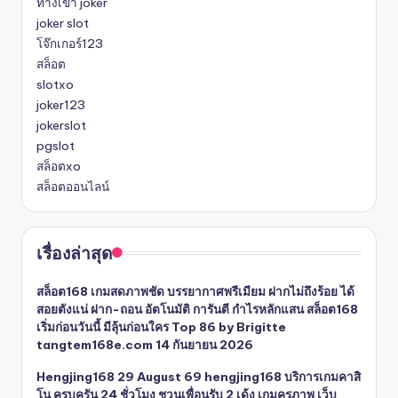
ทางเข้า joker
joker slot
โจ๊กเกอร์123
สล็อต
slotxo
joker123
jokerslot
pgslot
สล็อตxo
สล็อตออนไลน์
เรื่องล่าสุด
สล็อต168 เกมสดภาพชัด บรรยากาศพรีเมียม ฝากไม่ถึงร้อย ได้
สอยตังแน่ ฝาก-ถอน อัตโนมัติ การันตี กำไรหลักแสน สล็อต168
เริ่มก่อนวันนี้ มีลุ้นก่อนใคร Top 86 by Brigitte
tangtem168e.com 14 กันยายน 2026
Hengjing168 29 August 69 hengjing168 บริการเกมคาสิ
โน ครบครัน 24 ชั่วโมง ชวนเพื่อนรับ 2 เด้ง เกมคุรภาพ เว็บ