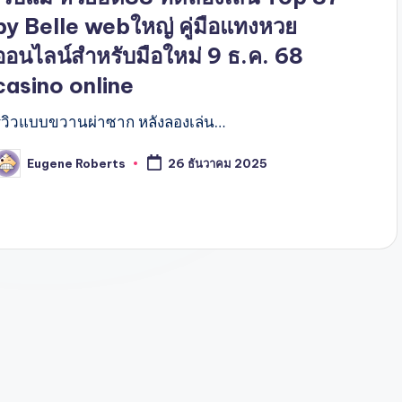
by Belle webใหญ่ คู่มือแทงหวย
ออนไลน์สำหรับมือใหม่ 9 ธ.ค. 68
casino online
รีวิวแบบขวานผ่าซาก หลังลองเล่น…
Eugene Roberts
26 ธันวาคม 2025
osted
y