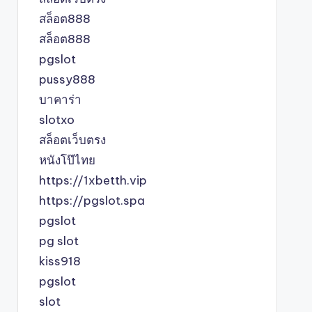
สล็อต888
สล็อต888
pgslot
pussy888
บาคาร่า
slotxo
สล็อตเว็บตรง
หนังโป๊ไทย
https://1xbetth.vip
https://pgslot.spa
pgslot
pg slot
kiss918
pgslot
slot