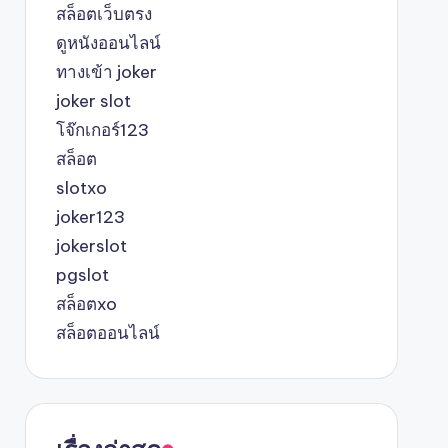
สล็อตเว็บตรง
ดูหนังออนไลน์
ทางเข้า joker
joker slot
โจ๊กเกอร์123
สล็อต
slotxo
joker123
jokerslot
pgslot
สล็อตxo
สล็อตออนไลน์