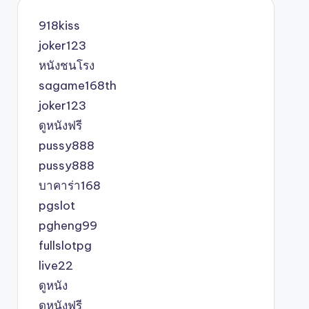
918kiss
joker123
หนังชนโรง
sagame168th
joker123
ดูหนังฟรี
pussy888
pussy888
บาคาร่า168
pgslot
pgheng99
fullslotpg
live22
ดูหนัง
ดูหนังฟรี