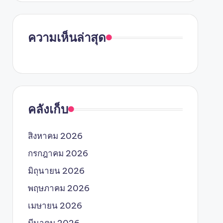
ความเห็นล่าสุด
คลังเก็บ
สิงหาคม 2026
กรกฎาคม 2026
มิถุนายน 2026
พฤษภาคม 2026
เมษายน 2026