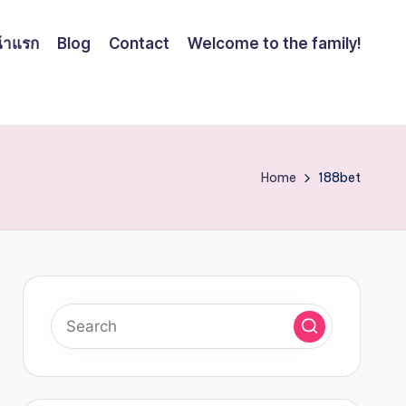
้าแรก
Blog
Contact
Welcome to the family!
Home
188bet