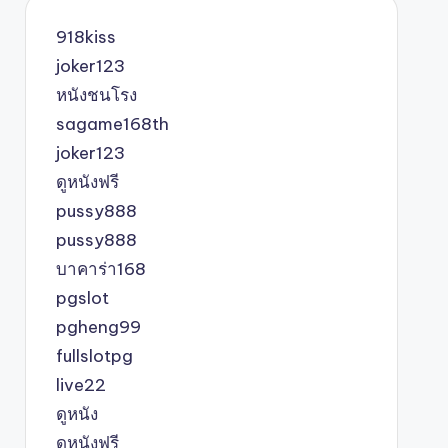
918kiss
joker123
หนังชนโรง
sagame168th
joker123
ดูหนังฟรี
pussy888
pussy888
บาคาร่า168
pgslot
pgheng99
fullslotpg
live22
ดูหนัง
ดูหนังฟรี