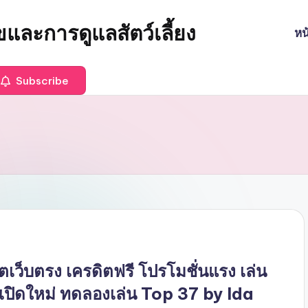
ละการดูแลสัตว์เลี้ยง
หน
Subscribe
เว็บตรง เครดิตฟรี โปรโมชั่นแรง เล่น
็บเปิดใหม่ ทดลองเล่น Top 37 by Ida