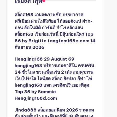
เรื่องล่าสุด
สล็อต168 เกมสดภาพชัด บรรยากาศ
พรีเมียม ฝากไม่ถึงร้อย ได้สอยตังแน่ ฝาก-
ถอน อัตโนมัติ การันตี กำไรหลักแสน
สล็อต168 เริ่มก่อนวันนี้ มีลุ้นก่อนใคร Top
86 by Brigitte tangtem168e.com 14
กันยายน 2026
Hengjing168 29 August 69
hengjing168 บริการเกมคาสิโน ครบครัน
24 ชั่วโมง ชวนเพื่อนรับ 2 เด้ง เกมคุรภาพ
เว็บโปร่งใส ไลฟ์สด สล็อต ยิงปลา กีฬา ไพ่
hengjing168 แจก เครดิตฟรี เยอะที่สุด
Top 35 by Sammie
Hengjing168d.com
Jinda888 สล็อตยอดนิยม 2026 รวมเกม
ดัง ค่ายชั้นนำ และฟีเจอร์ที่ผู้เล่นชื่นชอบ 4