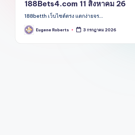
188Bets4.com 11 สิงหาคม 26
188betth เว็บไซต์ตรง แตกง่ายจร…
Eugene Roberts
3 กรกฎาคม 2026
Posted
by