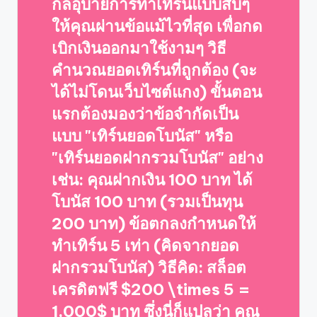
กลอุบายการทำเทิร์นแบบสับๆ
ให้คุณผ่านข้อแม้ไวที่สุด เพื่อกด
เบิกเงินออกมาใช้งามๆ วิธี
คำนวณยอดเทิร์นที่ถูกต้อง (จะ
ได้ไม่โดนเว็บไซต์แกง) ขั้นตอน
แรกต้องมองว่าข้อจำกัดเป็น
แบบ "เทิร์นยอดโบนัส" หรือ
"เทิร์นยอดฝากรวมโบนัส" อย่าง
เช่น: คุณฝากเงิน 100 บาท ได้
โบนัส 100 บาท (รวมเป็นทุน
200 บาท) ข้อตกลงกำหนดให้
ทำเทิร์น 5 เท่า (คิดจากยอด
ฝากรวมโบนัส) วิธีคิด:
สล็อต
เครดิตฟรี
$200 \times 5 =
1,000$ บาท ซึ่งนี่ก็แปลว่า คุณ