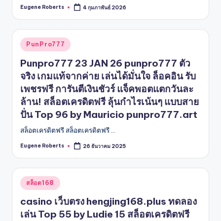
Eugene Roberts
4 กุมภาพันธ์ 2026
Posted
by
Posted
PunPro777
in
Punpro777 23 JAN 26 punpro777 ตัว
จริง เกมแท้จากค่าย เล่นได้มั่นใจ ล็อคอิน รับ
เพชรฟรี การันตีเงินชัวร์ แจ็คพอตแตกวันละ
ล้าน! สล็อตเครดิตฟรี ลุ้นกำไรเน้นๆ แบบสาย
ปั่น Top 96 by Mauricio punpro777.art
สล็อตเครดิตฟรี สล็อตเครดิตฟรี …
Eugene Roberts
26 ธันวาคม 2025
Posted
by
Posted
สล็อต168
in
casino เว็บตรง hengjing168.plus ทดลอง
เล่น Top 55 by Ludie 15 สล็อตเครดิตฟรี