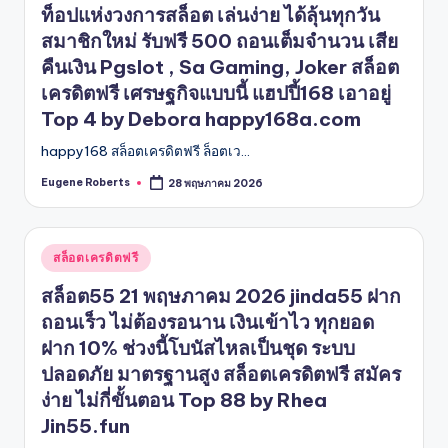
ท็อปแห่งวงการสล็อต เล่นง่าย ได้ลุ้นทุกวัน
สมาชิกใหม่ รับฟรี 500 ถอนเต็มจำนวน เสีย
คืนเงิน Pgslot , Sa Gaming, Joker สล็อต
เครดิตฟรี เศรษฐกิจแบบนี้ แฮปปี้168 เอาอยู่
Top 4 by Debora happy168a.com
happy168 สล็อตเครดิตฟรี ล็อตเว…
Eugene Roberts
28 พฤษภาคม 2026
Posted
by
Posted
สล็อตเครดิตฟรี
in
สล็อต55 21 พฤษภาคม 2026 jinda55 ฝาก
ถอนเร็ว ไม่ต้องรอนาน เงินเข้าไว ทุกยอด
ฝาก 10% ช่วงนี้โบนัสไหลเป็นชุด ระบบ
ปลอดภัย มาตรฐานสูง สล็อตเครดิตฟรี สมัคร
ง่าย ไม่กี่ขั้นตอน Top 88 by Rhea
Jin55.fun