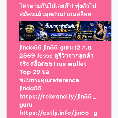
โทรตามกันไปเลยค๊า! พุ่งตัวไป
สมัครแล้วลุยด่วน!
เกมสล็อต
jinda55 jin55.guru 12 ก.ย.
2569 Jesse ดูรีวิวจากลูกค้า
จริง สล็อต55True wallet
Top 29 ขอ
ขอบพระคุณreference
jinda55
https://rebrand.ly/jin55_
guru
https://cutly.info/jin55_g