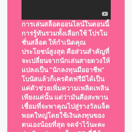
การเล่นสล็อตออนไลน์ในตอนนี้
การรู้ทันรวมทั้งเลือกใช้ โปรโม
ชั่นสล็อต ให้กำเนิดคุณ
ประโยชน์สูงสุด คือส่วนสำคัญที่
จะเปลี่ยนจากนักเล่นสายดวงให้
แปลงเป็น "นักลงทุนมืออาชีพ"
โบนัสแล้วก็เครดิตฟรีมิได้เป็น
แค่ตัวช่วยเพิ่มความเพลิดเพลิน
เพียงแค่นั้น แต่ว่ามันคือสะพาน
เชื่อมที่จะพาคุณไปสู่รางวัลแจ็ค
พอตใหญ่โดยใช้เงินลงทุนของ
ตนเองน้อยที่สุด จดจำไว้นะคะ