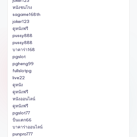
joker123
หนังชนโรง
sagame168th
joker123
ดูหนังฟรี
pussy888
pussy888
บาคาร่า168
pgslot
pgheng99
fullslotpg
live22
ดูหนัง
ดูหนังฟรี
หนังออนไลน์
ดูหนังฟรี
pgslot77
ปั่นแตก66
บาคาร่าออนไลน์
punpro777