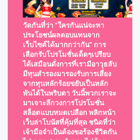
วัดกันที่ว่า "ใครกันแน่จะหา
ประโยชน์ผลตอบแทนจาก
เว็บไซต์ได้มากกว่ากัน" การ
เลือกรับโปรโมชั่นเด็ดๆเปรียบ
ได้เสมือนดั่งการที่เรามีอาวุธลับ
มีทุนสำรองมารองรับการเสี่ยง
จากทุนหลักร้อยขยับเป็นหลัก
พันได้ในพริบตา วันนี้พวกเราจะ
มาเจาะลึกวงการโปรโมชั่น
สล็อตแบบหมดเปลือก พลิกหน้า
เว็บล่าโบนัสที่คุ้มที่สุด ชนิดที่ว่า
เจ้ามือจำเป็นต้องขอร้องชีวิตกัน