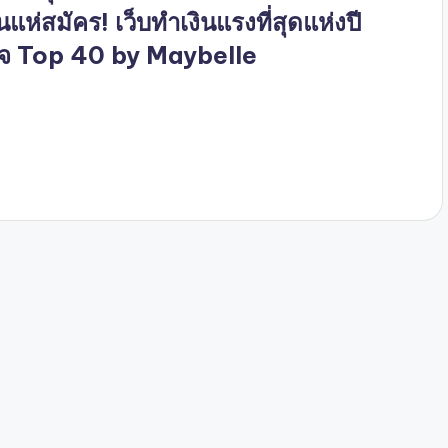
ห่สมัคร! เว็บทำเงินแรงที่สุดแห่งปี
ุใจ Top 40 by Maybelle