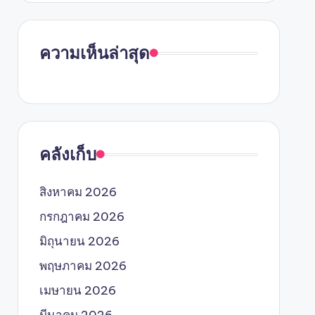
ความเห็นล่าสุด
คลังเก็บ
สิงหาคม 2026
กรกฎาคม 2026
มิถุนายน 2026
พฤษภาคม 2026
เมษายน 2026