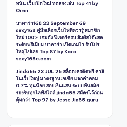
พนัน เว็บเปิดใหม่ ทดลองเล่น Top 41 by
Oren
บาคาร่า168 22 September 69
sexy168 คู่มือเลือกเว็บไพ่ที่ควรรู้ สมาชิก
ใหม่ 100% เกมดัง ฟีเจอร์ครบ สัมผัสโต๊ะสด
ระดับพรีเมียม บาคาร่า เปิดเกมไว รับโปร
ใหญ่ไปเลย Top 87 by Kara
sexy168c.com
Jinda55 23 JUL 26 สล็อตเครดิตฟรี คาสิ
โนเว็บใหญ่ มาตรฐานเอเชีย แจกค่าคอม
0.7% ทุนน้อย สอยเงินแสน ระบบทันสมัย
รองรับทุกไลฟ์สไตล์ jinda55 สมัครไว้ก่อน
คุ้มกว่า Top 97 by Jesse Jin55.guru