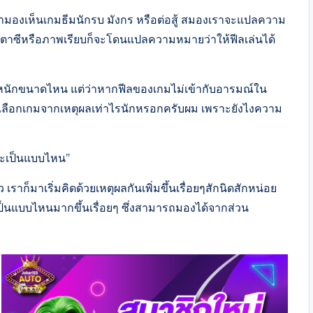
ามองเห็นเกมธีมนักรบ มังกร หรือต่อสู้ สมองเราจะแปลความ
แฟนตาซีหรือภาพเรียบก็จะโดนแปลความหมายว่าให้ฟีลเล่นได้
ัสหนักขนาดไหน แต่ว่าหากฟีลของเกมไม่เข้ากับอารมณ์ใน
่ได้เลือกเกมจากเหตุผลเท่าไรนักหรอกครับผม เพราะยังไงความ
าจะเป็นแบบไหน”
เราก็มาเริ่มคิดด้วยเหตุผลกันเพิ่มขึ้นเรื่อยๆสักนิดสักหน่อย
ะเป็นแบบไหนมากขึ้นเรื่อยๆ ซึ่งสามารถมองได้จากส่วน