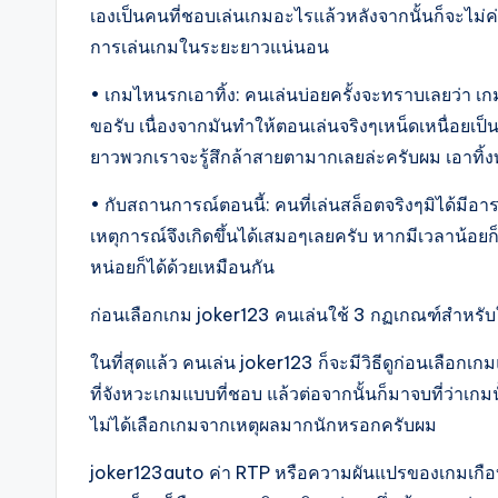
เองเป็นคนที่ชอบเล่นเกมอะไรแล้วหลังจากนั้นก็จะไม่ค
การเล่นเกมในระยะยาวแน่นอน
• เกมไหนรกเอาทิ้ง: คนเล่นบ่อยครั้งจะทราบเลยว่า
ขอรับ เนื่องจากมันทำให้ตอนเล่นจริงๆเหน็ดเหนื่อยเป็
ยาวพวกเราจะรู้สึกล้าสายตามากเลยล่ะครับผม เอาทิ้งท
• กับสถานการณ์ตอนนี้: คนที่เล่นสล็อตจริงๆมิได้มีอ
เหตุการณ์จึงเกิดขึ้นได้เสมอๆเลยครับ หากมีเวลาน้อย
หน่อยก็ได้ด้วยเหมือนกัน
ก่อนเลือกเกม joker123 คนเล่นใช้ 3 กฏเกณฑ์สำหรับใน
ในที่สุดแล้ว คนเล่น joker123 ก็จะมีวิธีดูก่อนเลือกเ
ที่จังหวะเกมแบบที่ชอบ แล้วต่อจากนั้นก็มาจบที่ว่า
ไม่ได้เลือกเกมจากเหตุผลมากนักหรอกครับผม
joker123auto ค่า RTP หรือความผันแปรของเกมเกือบจะไ