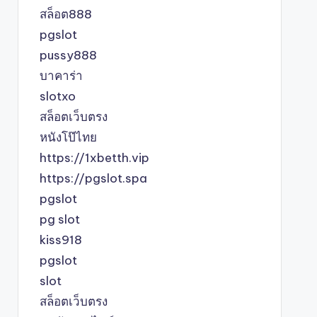
สล็อต888
pgslot
pussy888
บาคาร่า
slotxo
สล็อตเว็บตรง
หนังโป๊ไทย
https://1xbetth.vip
https://pgslot.spa
pgslot
pg slot
kiss918
pgslot
slot
สล็อตเว็บตรง