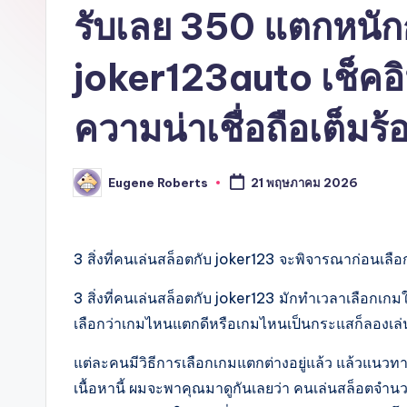
รับเลย 350 แตกหนัก
joker123auto เช็คอิ
ความน่าเชื่อถือเต็มร
Eugene Roberts
21 พฤษภาคม 2026
Posted
by
3 สิ่งที่คนเล่นสล็อตกับ joker123 จะพิจารณาก่อนเลื
3 สิ่งที่คนเล่นสล็อตกับ joker123 มักทำเวลาเลือกเก
เลือกว่าเกมไหนแตกดีหรือเกมไหนเป็นกระแสก็ลองเล่นได้เ
แต่ละคนมีวิธีการเลือกเกมแตกต่างอยู่แล้ว แล้วแนว
เนื้อหานี้ ผมจะพาคุณมาดูกันเลยว่า คนเล่นสล็อตจำ