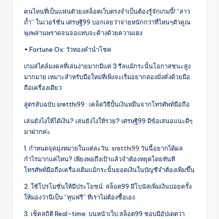
คนไหนที่เป็นแฟนตัวยงสล็อตเว็บตรงจำเป็นต้องรู้จักเกมนี้! “สาว
ถ้ำ” ในเวอร์ชั่น เศรษฐี99 บอกเลยว่าจ่ายหนักกว่าที่ไหนๆตัวคูณ
พุ่งพล่านพราดจนจอแทบจะค้างด้วยความเฮง
• Fortune Ox: วัวทองคำนำโชค
เกมสไตล์มงคลที่เล่นง่ายมากมีแค่ 3 รีลแม้กระนั้นโอกาสชนะสูง
มากมาย เหมาะสำหรับมือใหม่ที่เพิ่งจะเริ่มอยากลองมั่งคั่งด้วยมือ
ถือเครื่องเดียว
สูตรลับฉบับ sretthi99 : เคล็ดวิธีปั้นเงินหมื่นจากโทรศัพท์มือถือ
เล่นยังไงให้ได้เงิน? เล่นยังไงให้รวย? เศรษฐี99 มีข้อเสนอแนะดีๆ
มาฝากค่ะ
1. กำหนดจุดมุ่งหมายในแต่ละวัน:
sretthi99
วันนี้อยากได้ผล
กำไรมากแค่ไหน? เพียงพอถึงเป้าแล้วจำต้องหยุดโดยทันที
โทรศัพท์มือถือเครื่องเดิมแม้กระนั้นยอดเงินในบัญชีจำต้องเพิ่มขึ้น
2. ใช้โปรโมชั่นให้มีประโยชน์: สล็อต99 มีโบนัสเพิ่มเงินบ่อยครั้ง
ให้มองว่านี่เป็น “ทุนฟรี” ที่เราไม่ต้องซื้อเอง
3. เช็คสถิติ Real-time: บนหน้าเว็บ สล็อต99 ชอบมีอัปเดตว่า