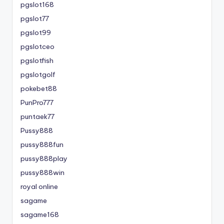
pgslot168
pgslot77
pgslot99
pgslotceo
pgslotfish
pgslotgolf
pokebet88
PunPro777
puntaek77
Pussy888
pussy888fun
pussy888play
pussy888win
royal online
sagame
sagame168