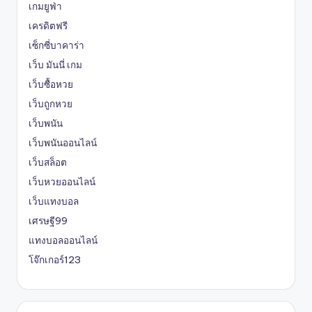
เกมยูฟ่า
เครดิตฟรี
เซ็กซี่บาคาร่า
เว็บ มันนี่ เกม
เว็บซื้อหวย
เว็บถูกหวย
เว็บพนัน
เว็บพนันออนไลน์
เว็บสล็อต
เว็บหวยออนไลน์
เว็บแทงบอล
เศรษฐี99
แทงบอลออนไลน์
โจ๊กเกอร์123