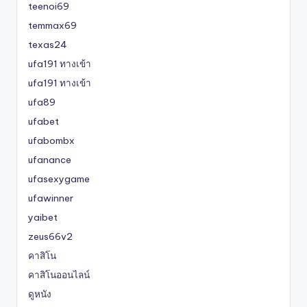
teenoi69
temmax69
texas24
ufa191 ทางเข้า
ufa191 ทางเข้า
ufa89
ufabet
ufabombx
ufanance
ufasexygame
ufawinner
yaibet
zeus66v2
คาสิโน
คาสิโนออนไลน์
ดูหนัง