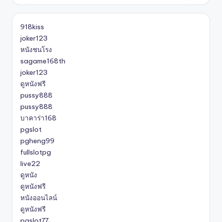
918kiss
joker123
หนังชนโรง
sagame168th
joker123
ดูหนังฟรี
pussy888
pussy888
บาคาร่า168
pgslot
pgheng99
fullslotpg
live22
ดูหนัง
ดูหนังฟรี
หนังออนไลน์
ดูหนังฟรี
pgslot77