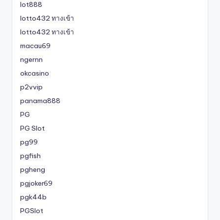
lot888
lotto432 ทางเข้า
lotto432 ทางเข้า
macau69
ngernn
okcasino
p2vvip
panama888
PG
PG Slot
pg99
pgfish
pgheng
pgjoker69
pgk44b
PGSlot