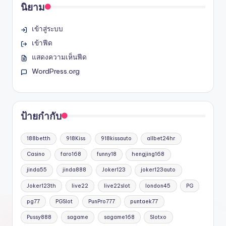
นิยาม
เข้าสู่ระบบ
เข้าฟีด
แสดงความเห็นฟีด
WordPress.org
ป้ายกำกับ
188betth
918Kiss
918kissauto
allbet24hr
Casino
faro168
funny18
hengjing168
jinda55
jinda888
Joker123
joker123auto
Joker123th
live22
live22slot
london45
PG
pg77
PGSlot
PunPro777
puntaek77
Pussy888
sagame
sagame168
Slotxo