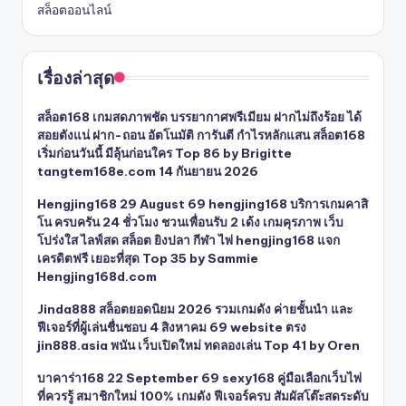
สล็อตออนไลน์
เรื่องล่าสุด
สล็อต168 เกมสดภาพชัด บรรยากาศพรีเมียม ฝากไม่ถึงร้อย ได้
สอยตังแน่ ฝาก-ถอน อัตโนมัติ การันตี กำไรหลักแสน สล็อต168
เริ่มก่อนวันนี้ มีลุ้นก่อนใคร Top 86 by Brigitte
tangtem168e.com 14 กันยายน 2026
Hengjing168 29 August 69 hengjing168 บริการเกมคาสิ
โน ครบครัน 24 ชั่วโมง ชวนเพื่อนรับ 2 เด้ง เกมคุรภาพ เว็บ
โปร่งใส ไลฟ์สด สล็อต ยิงปลา กีฬา ไพ่ hengjing168 แจก
เครดิตฟรี เยอะที่สุด Top 35 by Sammie
Hengjing168d.com
Jinda888 สล็อตยอดนิยม 2026 รวมเกมดัง ค่ายชั้นนำ และ
ฟีเจอร์ที่ผู้เล่นชื่นชอบ 4 สิงหาคม 69 website ตรง
jin888.asia พนัน เว็บเปิดใหม่ ทดลองเล่น Top 41 by Oren
บาคาร่า168 22 September 69 sexy168 คู่มือเลือกเว็บไพ่
ที่ควรรู้ สมาชิกใหม่ 100% เกมดัง ฟีเจอร์ครบ สัมผัสโต๊ะสดระดับ