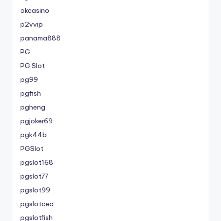
okcasino
p2vvip
panama888
PG
PG Slot
pg99
pgfish
pgheng
pgjoker69
pgk44b
PGSlot
pgslot168
pgslot77
pgslot99
pgslotceo
pgslotfish