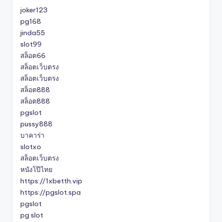
joker123
pg168
jinda55
slot99
สล็อต66
สล็อตเว็บตรง
สล็อตเว็บตรง
สล็อต888
สล็อต888
pgslot
pussy888
บาคาร่า
slotxo
สล็อตเว็บตรง
หนังโป๊ไทย
https://1xbetth.vip
https://pgslot.spa
pgslot
pg slot