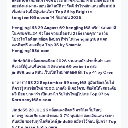
สล็อต168 เกมสดภาพชัด บรรยากาศพรีเมียม ฝากไม่ถึงร้อย ได้
สอยตังแน่ ฝาก-ถอน อัตโนมัติ การันตี กำไรหลักแสน สล็อต168
เริ่มก่อนวันนี้ มีลุ้นก่อนใคร Top 86 by Brigitte
tangtem168e.com 14 กันยายน 2026
Hengjing168 29 August 69 hengjing168 บริการเกมคาสิ
โน ครบครัน 24 ชั่วโมง ชวนเพื่อนรับ 2 เด้ง เกมคุรภาพ เว็บ
โปร่งใส ไลฟ์สด สล็อต ยิงปลา กีฬา ไพ่ hengjing168 แจก
เครดิตฟรี เยอะที่สุด Top 35 by Sammie
Hengjing168d.com
Jinda888 สล็อตยอดนิยม 2026 รวมเกมดัง ค่ายชั้นนำ และ
ฟีเจอร์ที่ผู้เล่นชื่นชอบ 4 สิงหาคม 69 website ตรง
jin888.asia พนัน เว็บเปิดใหม่ ทดลองเล่น Top 41 by Oren
บาคาร่า168 22 September 69 sexy168 คู่มือเลือกเว็บไพ่
ที่ควรรู้ สมาชิกใหม่ 100% เกมดัง ฟีเจอร์ครบ สัมผัสโต๊ะสดระดับ
พรีเมียม บาคาร่า เปิดเกมไว รับโปรใหญ่ไปเลย Top 87 by
Kara sexy168c.com
Jinda55 23 JUL 26 สล็อตเครดิตฟรี คาสิโนเว็บใหญ่
มาตรฐานเอเชีย แจกค่าคอม 0.7% ทุนน้อย สอยเงินแสน ระบบ
ทันสมัย รองรับทุกไลฟ์สไตล์ jinda55 สมัครไว้ก่อน คุ้มกว่า Top
97 by Jesse Jin55.guru