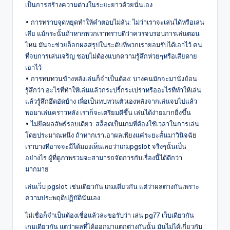
เป็นการสร้างความต่างในระยะยาวด้วยนั่นเอง
• การทราบจุดหยุดทำให้คำตอบไม่ล้น: ไม่ว่าเราจะเล่นได้หรือเล่น
เสีย แม้กระนั้นถ้าหากพวกเราทราบดีว่าควรจบรอบการเล่นตอน
ไหน มันจะช่วยล็อกผลสรุปในระดับที่พวกเรายอมรับได้เอาไว้ คน
ที่จบการเล่นเจริญ ชอบไม่ต้องแบกความรู้สึกห่วยๆหรือเสียดาย
เอาไว้
• การทบทวนข้างหลังเล่นก็จำเป็นต้อง: บางคนมักจะมานั่งย้อน
รู้สึกว่า อะไรที่ทำให้เล่นแล้วกระปรี้กระเปร่าหรืออะไรที่ทำให้เล่น
แล้วรู้สึกอึดอัดบ้าง เพื่อเป็นทบทวนตัวเองหลังจากเล่นจบไปแล้ว
พอมาเล่นคราวหลัง เราก็จะเตรียมดีขึ้น เล่นได้ง่ายมากยิ่งขึ้น
• ไม่ยึดผลลัพธ์รอบเดียว: สล็อตเป็นเกมที่ต้องใช้เวลาในการเล่น
โดยประมาณหนึ่ง ถ้าหากเราเอาผลเพียงแค่ระยะสั้นมาวินิจฉัย
เราบางทีอาจจะมิได้มองเห็นเลยว่าเกมpgslot จริงๆนั้นเป็น
อย่างไร ผู้ที่ดูภาพรวมจะสามารถจัดการกับเรื่องนี้ได้ดีกว่า
มากมาย
เล่นเว็บ pgslot เช่นเดียวกัน เกมเดียวกัน แต่ว่าผลต่างกันเพราะ
ความประพฤติปฏิบัตินั่นเอง
ไม่เชื่อก็จำเป็นต้องเชื่อแล้วล่ะขอรับว่า เล่น pg77 เว็บเดียวกัน
เกมเดียวกัน แต่ว่าผลที่ได้ออกมาแตกต่างกันนั้น มันไม่ได้เกี่ยวกับ