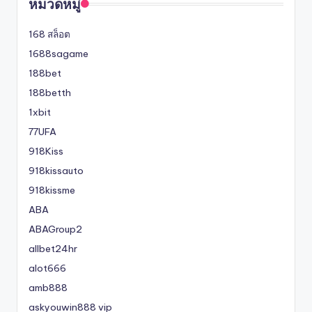
หมวดหมู่
168 สล็อต
1688sagame
188bet
188betth
1xbit
77UFA
918Kiss
918kissauto
918kissme
ABA
ABAGroup2
allbet24hr
alot666
amb888
askyouwin888 vip