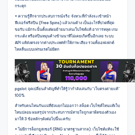
กระตุก
• ความรู้สึกจากประสบการณ์จริง: จังหวะที่กำลังจะเข้าหน้า
ฟีเจอร์ฟรีสปิน (Free Spins) แล้วเกมค้าง เป็นอะไรที่ปวดที่สุด
ขอรับ แม้กระนั้นตั้งแต่ผมย้ายมาเล่นเว็บไซต์แท้ อาการหลุด เกม
กระเด้ง หรือสปินหมุนค้างข้ามนาทีไม่เคยเกิดขึ้นอีกเลย ระบบ
API แท้ส่งตรงจากต่างประเทศทำให้ภาพ เสียง รวมทั้งเอฟเฟกต์
ไหลลื่นแบบเฟรมเรตไม่มีตก
pgslot จุดเปลี่ยนสำคัญที่ทำให้รู้ว่ากำลังเล่นกับ “เว็บตรงค่ายแท้”
100%
สำหรับคนไหนกันแน่ที่ยังแยกไม่ออกว่า สล็อต เว็บไซต์ไหนแท้เว็บ
ไหนปลอม ผมสรุปจากประสบการณ์ทายใจถูกเดาผิดของตัวเอง
มาให้ 3 ข้อหลักๆดังต่อไปนี้นะครับ:
• ไม่มีการล็อกยูสเซอร์ (RNG มาตรฐานสากล): เว็บไซต์แท้จะใช้