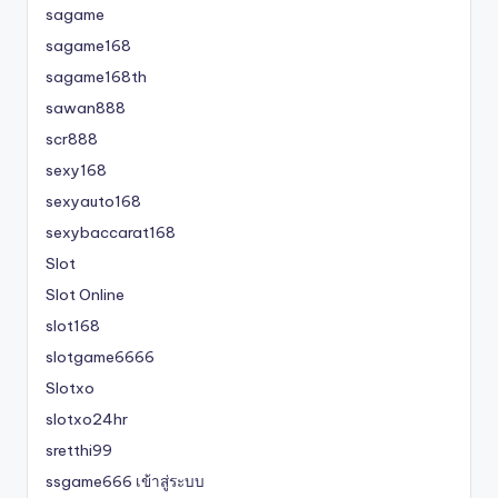
sagame
sagame168
sagame168th
sawan888
scr888
sexy168
sexyauto168
sexybaccarat168
Slot
Slot Online
slot168
slotgame6666
Slotxo
slotxo24hr
sretthi99
ssgame666 เข้าสู่ระบบ