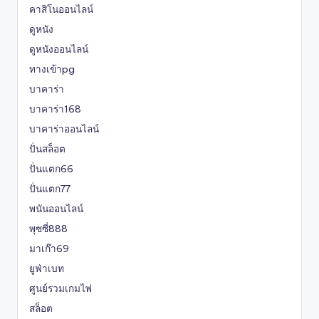
คาสิโนออนไลน์
ดูหนัง
ดูหนังออนไลน์
ทางเข้าpg
บาคาร่า
บาคาร่า168
บาคาร่าออนไลน์
ปั่นสล็อต
ปั่นแตก66
ปั่นแตก77
พนันออนไลน์
พุซซี่888
มาเก๊า69
ยูฟ่าเบท
ศูนย์รวมเกมไพ่
สล็อต