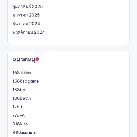
กุมภาพันธ์ 2025
มกราคม 2025
ธันวาคม 2024
พฤศจิกายน 2024
หมวดหมู่
168 สล็อต
1688sagame
188bet
188betth
1xbit
77UFA
918Kiss
918kissauto