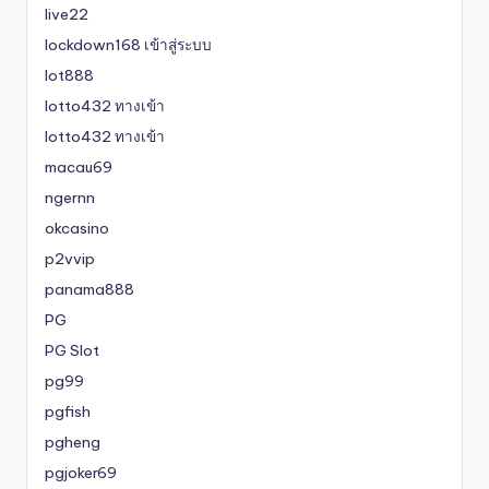
live22
lockdown168 เข้าสู่ระบบ
lot888
lotto432 ทางเข้า
lotto432 ทางเข้า
macau69
ngernn
okcasino
p2vvip
panama888
PG
PG Slot
pg99
pgfish
pgheng
pgjoker69