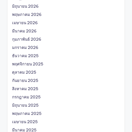
มิถุนายน 2026
พฤษภาคม 2026
เมษายน 2026
มีนาคม 2026
กุมภาพันธ์ 2026
มกราคม 2026
ธันวาคม 2025
พฤศจิกายน 2025
ตุลาคม 2025
กันยายน 2025
สิงหาคม 2025
กรกฎาคม 2025
มิถุนายน 2025
พฤษภาคม 2025
เมษายน 2025
มีนาคม 2025