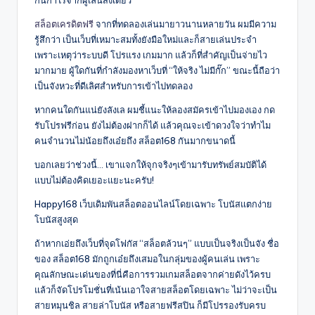
กินกำไรจากผู้เล่นสิ่งเดียว
สล็อตเครดิตฟรี
จากที่ทดลองเล่นมายาวนานหลายวัน ผมมีความ
รู้สึกว่า เป็นเว็บที่เหมาะสมทั้งยังมือใหม่และก็สายเล่นประจำ
เพราะเหตุว่าระบบดี โปรแรง เกมมาก แล้วก็ที่สำคัญเป็นจ่ายไว
มากมาย ผู้ใดกันที่กำลังมองหาเว็บที่ “ให้จริง ไม่มีกั๊ก” ขณะนี้ถือว่า
เป็นจังหวะที่ดีเลิศสำหรับการเข้าไปทดลอง
หากคนใดกันแน่ยังลังเล ผมชี้แนะให้ลองสมัครเข้าไปมองเอง กด
รับโปรฟรีก่อน ยังไม่ต้องฝากก็ได้ แล้วคุณจะเข้าดวงใจว่าทำไม
คนจำนวนไม่น้อยถึงเอ๋ยถึง สล็อต168 กันมากขนาดนี้
บอกเลยว่าช่วงนี้… เขาแจกให้จุกจริงๆเข้ามารับทรัพย์สมบัติได้
แบบไม่ต้องคิดเยอะแยะนะครับ!
Happy168 เว็บเดิมพันสล็อตออนไลน์โดยเฉพาะ โบนัสแตกง่าย
โบนัสสูงสุด
ถ้าหากเอ่ยถึงเว็บที่จุดโฟกัส “สล็อตล้วนๆ” แบบเป็นจริงเป็นจัง ชื่อ
ของ สล็อต168 มักถูกเอ๋ยถึงเสมอในกลุ่มของผู้คนเล่น เพราะ
คุณลักษณะเด่นของที่นี่คือการรวมเกมสล็อตจากค่ายดังไว้ครบ
แล้วก็จัดโปรโมชั่นที่เน้นเอาใจสายสล็อตโดยเฉพาะ ไม่ว่าจะเป็น
สายหมุนชิล สายล่าโบนัส หรือสายฟรีสปิน ก็มีโปรรองรับครบ