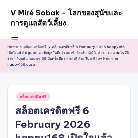
V Miré Sobak - โลกของสุนัขและ
Skip
to
การดูแลสัตว์เลี้ยง
content
Home
สล็อตเครดิตฟรี
สล็อตเครดิตฟรี 6 February 2026 happy168
เปิดใจแล้วไม่ good มาเปิดยูสกันดีกว่า สมาชิกใหม่รับ 100% ฝาก – ถอน อัตโนมัติ
ราชาเว็บพนัน happy168 ปั่นครั้งเดียว รวยไม่รู้เรื่อง Top 91 by Hermine
happy168.casa
Posted
สล็อตเครดิตฟรี
in
สล็อตเครดิตฟรี 6
February 2026
happy168 เปิดใจแล้ว