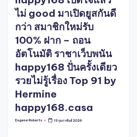
ไม่ good มาเปิดยูสกันดี
กว่า สมาชิกใหม่รับ
100% ฝาก – ถอน
อัตโนมัติ ราชาเว็บพนัน
happy168 ปั่นครั้งเดียว
รวยไม่รู้เรื่อง Top 91 by
Hermine
happy168.casa
Eugene Roberts
13 กุมภาพันธ์ 2026
Posted
by