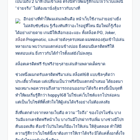
เป็นไม่ถึง 2 นาที เงินเข้าเลย ตรงนี้ทำให้ผมรู้สึกแน่ใจว่าเว็บแห่งนี้
“จ่ายจริง” ไม่ต้องมานั่งลุ้นราวกับบางที่
อีกอย่างที่ทำให้ผมเล่นเพลินคือ หน้าเว็บใช้งานง่ายอย่างยิ่ง
ไม่สลับซับซ้อน รู้เรื่องทันทีว่าอะไรอยู่ที่ไหน มือใหม่ก็รู้เรื่อง
ได้อย่างง่ายดาย เกมมีให้เลือกเยอะแยะ ทั้งสล็อต PG, Joker,
สล็อต
Pragmatic, และค่ายดังๆครบหมด ผมทดลองสุ่มเข้าไปเล่น
หลายเกม พบว่าเกมแตกค่อนข้างบ่อย ยิ่งตอนมีเครดิตฟรีให้
ทดสอบเล่น ยิ่งราวกับได้กำไรตั้งแต่ยังไม่ลงทุน
สล็อตเครดิตฟรี รับฟรีง่ายๆสายเล่นห้ามพลาดเด็ดขาด
ช่วงหนึ่งผมกดรับเครดิตฟรีมาเล่น สล็อต168 แบบชิลๆคิดว่า
ประเดี๋ยวก็หมด แต่เปลี่ยนเป็นว่าฟรีสปินแตกสม่ำเสมอ ได้ยอดมา
พอเหมาะพอควรจนถึงสามารถถอนออกมาได้จริง ตรงนี้เป็นจุดที่
ทำให้ผมเริ่มรู้สึกว่า happy168 ไม่ใช่แค่เว็บไซต์แจกโปรล่อคน
แต่เป็นเว็บไซต์ที่ตั้งหัวใจให้ผู้เล่นได้จริงอย่างไม่ต้องสงสัย
สิ่งที่แตกต่างจากหลายเว็บคือ ความ “ใจถึง” ของโปรโมชั่น บาง
วันมีแจกเครดิตฟรีหน้าเว็บ บางวันมีโปรฝากรับเพิ่ม บางช่วงมีโปร
คืนยอดเสีย คือเข้าไปวันไหนก็มีอะไรให้เล่น ให้ลุ้นตลอด ทำให้มี
ความรู้สึกว่าเว็บไซต์นี้เขาต้องการให้เราได้จริง มิได้แค่ตั้งอกตั้งใจ