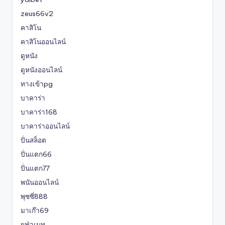
zeus66v2
คาสิโน
คาสิโนออนไลน์
ดูหนัง
ดูหนังออนไลน์
ทางเข้าpg
บาคาร่า
บาคาร่า168
บาคาร่าออนไลน์
ปั่นสล็อต
ปั่นแตก66
ปั่นแตก77
พนันออนไลน์
พุซซี่888
มาเก๊า69
ยูฟ่าเบท