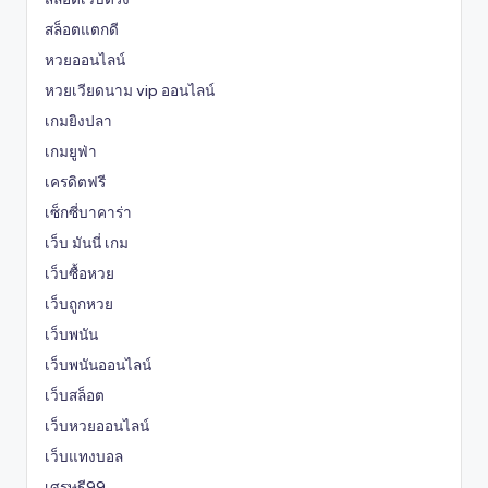
สล็อตแตกดี
หวยออนไลน์
หวยเวียดนาม vip ออนไลน์
เกมยิงปลา
เกมยูฟ่า
เครดิตฟรี
เซ็กซี่บาคาร่า
เว็บ มันนี่ เกม
เว็บซื้อหวย
เว็บถูกหวย
เว็บพนัน
เว็บพนันออนไลน์
เว็บสล็อต
เว็บหวยออนไลน์
เว็บแทงบอล
เศรษฐี99