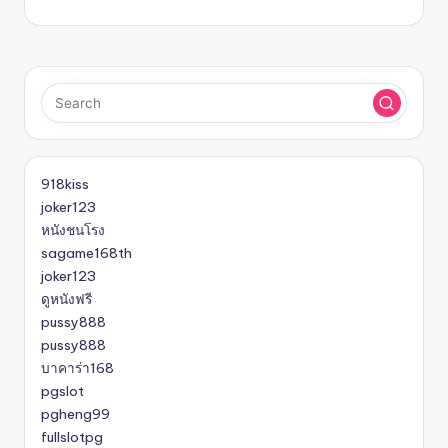
918kiss
joker123
หนังชนโรง
sagame168th
joker123
ดูหนังฟรี
pussy888
pussy888
บาคาร่า168
pgslot
pgheng99
fullslotpg