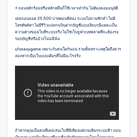
• ถอนหลักร้อยหรือหลักหมื่นก็ใช้เวลาเท่ากัน ไม่ต้องคอยอนุมัติ
เคยถอนยอด 29,500 บาทตอนตีสอง ระบบไม่ถามซักคำ ไม่มี
โทรศัพท์หา ไม่มีรีวิวแปลกๆเงินฝากบัญชีแบบเงียบๆนี่แหละเป็น
ความต่างของเว็บที่ระบบจริง ไม่ใช่เว็บยูฟ่าเบทตลาดที่จะต้องรอ
รอบบัญชีหรืออ้างโน่นนี่นั่น
ufasexygame เหมาะกับคนใดกันแน่ รวมทั้งเพราะเหตุใดถึงควร
ลองหากเบื่อเว็บแบบเดิมๆที่ไม่มีอะไรจริง
ถ้าหากคุณเป็นคนที่เคยเล่นเว็บที่มีเพียงแต่เกมเดิมๆระบบช้า ถอน
เงินยาก แอดมินเงียบ หรือเผชิญกับปัญหาแบบโดนล็อกผลมา