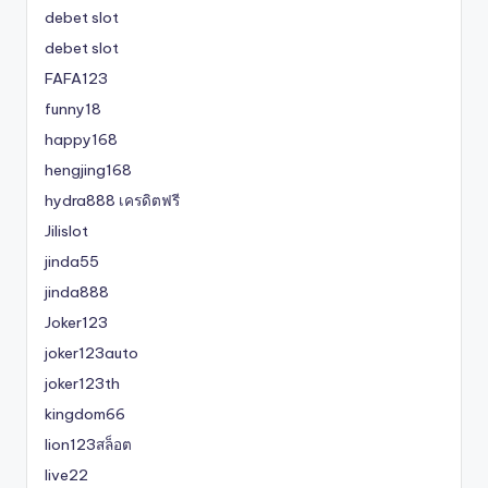
debet slot
debet slot
FAFA123
funny18
happy168
hengjing168
hydra888 เครดิตฟรี
Jilislot
jinda55
jinda888
Joker123
joker123auto
joker123th
kingdom66
lion123สล็อต
live22