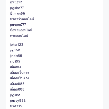
ดูหนังฟรี
pgslot77
ปั่นแตก66
บาคาร่าออนไลน์
punpro777
ซื้อหวยออนไลน์
หวยออนไลน์
joker123
pg168
jinda55
slot99
สล็อต66
สล็อตเว็บตรง
สล็อตเว็บตรง
สล็อต888
สล็อต888
pgslot
pussy888
บาคาร่า