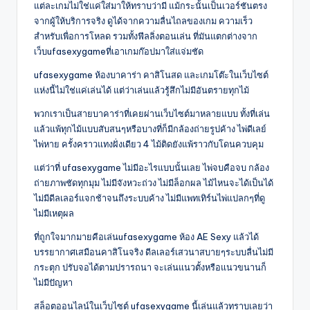
แต่ละเกมไม่ใช่แค่ใส่มาให้ทราบว่ามี แม้กระนั้นเป็นเวอร์ชันตรง
จากผู้ให้บริการจริง ดูได้จากความลื่นไถลของเกม ความเร็ว
สำหรับเพื่อการโหลด รวมทั้งฟีลลิ่งตอนเล่น ที่มันแตกต่างจาก
เว็บufasexygameที่เอาเกมก๊อปมาใส่แจ่มชัด
ufasexygame ห้องบาคาร่า คาสิโนสด และเกมโต๊ะในเว็บไซต์
แห่งนี้ไม่ใช่แค่เล่นได้ แต่ว่าเล่นแล้วรู้สึกไม่มีอันตรายทุกไม้
พวกเราเป็นสายบาคาร่าที่เคยผ่านเว็บไซต์มาหลายแบบ ทั้งที่เล่น
แล้วแพ้ทุกไม้แบบสับสนๆหรือบางที่ก็มีกล้องถ่ายรูปค้าง ไพ่ดีเลย์
ไพ่หาย ครั้งคราวแทงฝั่งเดียว 4 ไม้ติดยังแพ้ราวกับโดนควบคุม
แต่ว่าที่ ufasexygame ไม่มีอะไรแบบนั้นเลย ไพ่จบคือจบ กล้อง
ถ่ายภาพชัดทุกมุม ไม่มีจังหวะถ่วง ไม่มีล็อกผล ไม้ไหนจะได้เป็นได้
ไม่มีดีลเลอร์แจกช้าจนถึงระบบค้าง ไม่มีแพทเทิร์นไพ่แปลกๆที่ดู
ไม่มีเหตุผล
ที่ถูกใจมากมายคือเล่นufasexygame ห้อง AE Sexy แล้วได้
บรรยากาศเสมือนคาสิโนจริง ดีลเลอร์เสวนาสบายๆระบบลื่นไม่มี
กระตุก ปรับจอได้ตามปรารถนา จะเล่นแนวตั้งหรือแนวขนานก็
ไม่มีปัญหา
สล็อตออนไลน์ในเว็บไซต์ ufasexygame นี้เล่นแล้วทราบเลยว่า