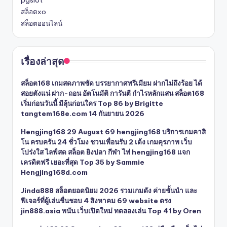
pgslot
สล็อตxo
สล็อตออนไลน์
เรื่องล่าสุด
สล็อต168 เกมสดภาพชัด บรรยากาศพรีเมียม ฝากไม่ถึงร้อย ได้
สอยตังแน่ ฝาก-ถอน อัตโนมัติ การันตี กำไรหลักแสน สล็อต168
เริ่มก่อนวันนี้ มีลุ้นก่อนใคร Top 86 by Brigitte
tangtem168e.com 14 กันยายน 2026
Hengjing168 29 August 69 hengjing168 บริการเกมคาสิ
โน ครบครัน 24 ชั่วโมง ชวนเพื่อนรับ 2 เด้ง เกมคุรภาพ เว็บ
โปร่งใส ไลฟ์สด สล็อต ยิงปลา กีฬา ไพ่ hengjing168 แจก
เครดิตฟรี เยอะที่สุด Top 35 by Sammie
Hengjing168d.com
Jinda888 สล็อตยอดนิยม 2026 รวมเกมดัง ค่ายชั้นนำ และ
ฟีเจอร์ที่ผู้เล่นชื่นชอบ 4 สิงหาคม 69 website ตรง
jin888.asia พนัน เว็บเปิดใหม่ ทดลองเล่น Top 41 by Oren