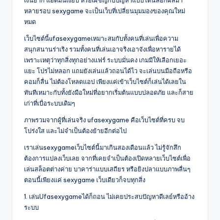
หลายรอบ sexygame จะเป็นเว็บที่เปลี่ยนมุมมองของคุณใหม่
หมด
เว็บไซต์นี้ufasexygameเหมาะสมกับทั้งคนที่เล่นเพื่อความ
สนุกสนานร่าเริง รวมทั้งคนที่เล่นเอาจริงเอาจังเพื่อหารายได้
เพราะเหตุว่าทุกสิ่งทุกอย่างแฟร์ ระบบมั่นคง เกมมีให้เลือกเยอะ
แยะ โปรไม่หลอก แถมยังเล่นแล้วถอนได้ไว จะเล่นบนมือถือหรือ
คอมก็ลื่น ไม่ต้องโหลดแอป เพียงแค่เข้าเว็บไซต์ก็เล่นได้เลยใน
ทันทีเหมาะกับทั้งยังมือใหม่ที่อยากเริ่มต้นแบบปลอดภัย และก็สาย
เก่าที่เบื่อระบบเดิมๆ
ภาพรวมจากผู้ที่เล่นจริง ufasexygame คือเว็บไซต์ที่ครบ จบ
โปร่งใส และไม่จำเป็นต้องย้ายอีกต่อไป
เราเล่นsexygameเว็บไซต์นี้มาเกินสองเดือนแล้ว ไม่รู้จักสึก
ต้องการแปลงเว็บเลย จากที่เคยจำเป็นต้องเปิดหลายเว็บไซต์เพื่อ
เล่นสล็อตต่างค่าย บาคาร่าแบบเสถียร หรือยิงปลาแบบภาพลื่นๆ
ตอนนี้เพียงแค่ sexygame เว็บเดียวก็จบทุกสิ่ง
1. เล่นUfasexygameได้ก็ถอน ไม่เคยประสบปัญหาดีเลย์หรืออ้าง
ระบบ