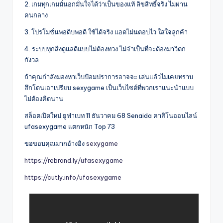
2. เกมทุกเกมมั่นอกมั่นใจได้ว่าเป็นของแท้ ลิขสิทธิ์จริง ไม่ผ่าน
คนกลาง
3. โปรโมชั่นพอดิบพอดี ใช้ได้จริง แอดไม่นตอบไว ใส่ใจลูกค้า
4. ระบบทุกสิ่งดูแลดีแบบไม่ต้องทวง ไม่จำเป็นที่จะต้องมาวิตก
กังวล
ถ้าคุณกำลังมองหาเว็บป้อมปราการอาจจะ เล่นแล้วไม่เคยทราบ
สึกโดนเอาเปรียบ sexygame เป็นเว็บไซต์ที่พวกเราแนะนำแบบ
ไม่ต้องคิดนาน
สล็อตเปิดใหม่ ยูฟ่าเบท 11 ธันวาคม 68 Senaida คาสิโนออนไลน์
ufasexygame แตกหนัก Top 73
ขอขอบคุณมากอ้างอิง
sexygame
https://rebrand.ly/ufasexygame
https://cutly.info/ufasexygame