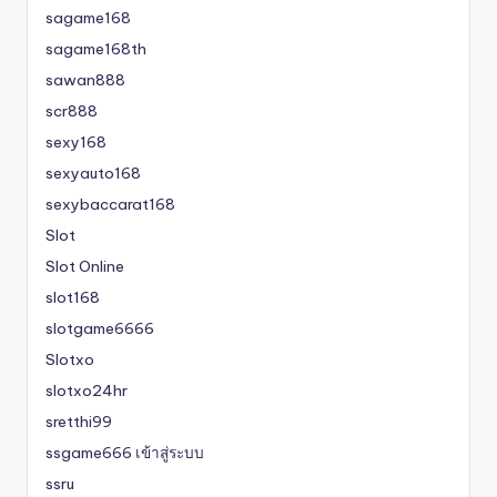
sagame168
sagame168th
sawan888
scr888
sexy168
sexyauto168
sexybaccarat168
Slot
Slot Online
slot168
slotgame6666
Slotxo
slotxo24hr
sretthi99
ssgame666 เข้าสู่ระบบ
ssru