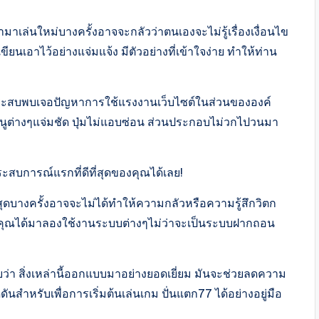
้ามาเล่นใหม่บางครั้งอาจจะกลัวว่าตนเองจะไม่รู้เรื่องเงื่อนไข
ยนเอาไว้อย่างแจ่มแจ้ง มีตัวอย่างที่เข้าใจง่าย ทำให้ท่าน
่ประสบพบเจอปัญหาการใช้แรงงานเว็บไซต์ในส่วนขององค์
ูต่างๆแจ่มชัด ปุ่มไม่แอบซ่อน ส่วนประกอบไม่วกไปวนมา
งประสบการณ์แรกที่ดีที่สุดของคุณได้เลย!
ที่สุดบางครั้งอาจจะไม่ได้ทำให้ความกลัวหรือความรู้สึกวิตก
มื่อคุณได้มาลองใช้งานระบบต่างๆไม่ว่าจะเป็นระบบฝากถอน
่า สิ่งเหล่านี้ออกแบบมาอย่างยอดเยี่ยม มันจะช่วยลดความ
นสำหรับเพื่อการเริ่มต้นเล่นเกม ปั่นแตก77 ได้อย่างอยู่มือ