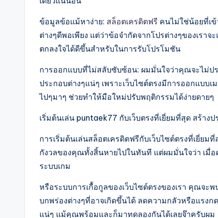
เดียวแน่นอน
ข้อมูลข้อแม้หาง่าย:
สล็อตเครดิตฟรี
คนไม่ใช่น้อยที่เข
ต่างๆดีพอเพียง แต่ว่าข้อจำกัดจากโปรต่างๆของเราจะเขี
ตกลงใจได้ดีขึ้นสำหรับในการรับโปรโมชัน
การออกแบบที่ไม่สลับซับซ้อน: ผมมั่นใจว่าคุณจะไม
ประกอบต่างๆแน่ๆ เพราะเว็บไซต์ตรงมีการออกแบบเมน
ไปๆมาๆ ช่วยทำให้มือใหม่ปรับพฤติกรรมได้ง่ายดายๆ
เริ่มต้นเล่น puntaek77 กับเว็บตรงที่เยี่ยมที่สุด สร้า
การเริ่มต้นเล่นสล็อตเครดิตฟรีกับเว็บไซต์ตรงที่เยี่ยม
กังวลของคุณทั้งสิ้นหายไปในทันที แต่ผมมั่นใจว่า เ
ระบบเกม
หรือระบบการเกื้อกูลของเว็บไซต์ตรงของเรา คุณจะพบว
บกพร่องต่างๆที่อาจเกิดขึ้นได้ ลดความกลัวหรือแรงกดดั
แน่ๆ แม้คุณพร้อมและก็มาทดลองกันได้เลยจ๊าครับผม