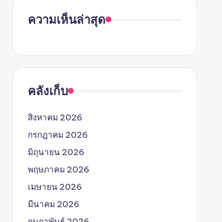
ความเห็นล่าสุด
คลังเก็บ
สิงหาคม 2026
กรกฎาคม 2026
มิถุนายน 2026
พฤษภาคม 2026
เมษายน 2026
มีนาคม 2026
กุมภาพันธ์ 2026