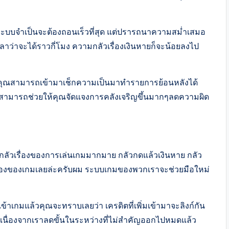
ว่าระบบจำเป็นจะต้องถอนเร็วที่สุด แต่ปรารถนาความสม่ำเสมอ
บเวลาว่าจะได้ราวกี่โมง ความกลัวเรื่องเงินหายก็จะน้อยลงไป
ี่คุณสามารถเข้ามาเช็กความเป็นมาทำรายการย้อนหลังได้
จะสามารถช่วยให้คุณจัดแจงการคลังเจริญขึ้นมากๆลดความผิด
่จะกลัวเรื่องของการเล่นเกมมากมาย กลัวกดแล้วเงินหาย กลัว
่องของเกมเลยล่ะครับผม ระบบเกมของพวกเราจะช่วยมือใหม่
้าเกมแล้วคุณจะทราบเลยว่า เครดิตที่เพิ่มเข้ามาจะลิงก์กัน
 เนื่องจากเราลดขั้นในระหว่างที่ไม่สำคัญออกไปหมดแล้ว