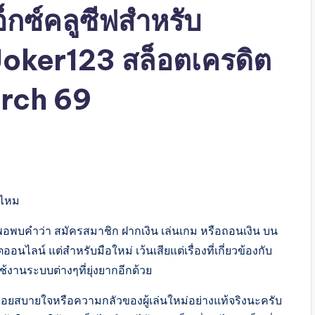
อ็กซ์คลูซีฟสำหรับ
oker123 สล็อตเครดิต
March 69
้ไหม
อน พอพบคำว่า สมัครสมาชิก ฝากเงิน เล่นเกม หรือถอนเงิน บน
ออนไลน์ แต่สำหรับมือใหม่ เว้นเสียแต่เรื่องที่เกี่ยวข้องกับ
ช้งานระบบต่างๆที่ยุ่งยากอีกด้วย
ไม่ค่อยสบายใจหรือความกลัวของผู้เล่นใหม่อย่างแท้จริงนะครับ